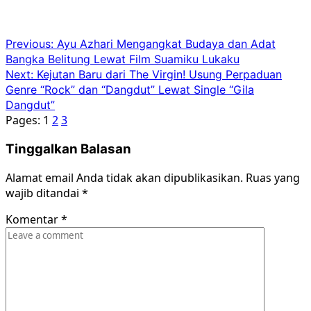
Post
Previous:
Ayu Azhari Mengangkat Budaya dan Adat
Bangka Belitung Lewat Film Suamiku Lukaku
navigation
Next:
Kejutan Baru dari The Virgin! Usung Perpaduan
Genre “Rock” dan “Dangdut” Lewat Single “Gila
Dangdut”
Pages:
1
2
3
Tinggalkan Balasan
Alamat email Anda tidak akan dipublikasikan.
Ruas yang
wajib ditandai
*
Komentar
*