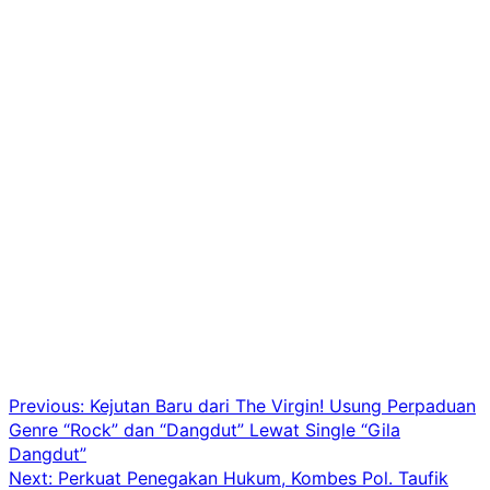
Post
Previous:
Kejutan Baru dari The Virgin! Usung Perpaduan
Genre “Rock” dan “Dangdut” Lewat Single “Gila
navigation
Dangdut”
Next:
Perkuat Penegakan Hukum, Kombes Pol. Taufik