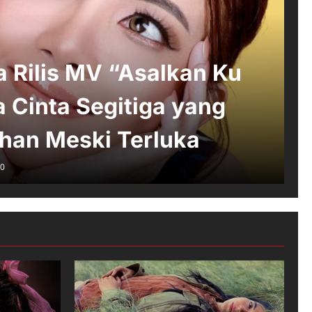
 Rilis MV “Asalkan Ku
ta Cinta Segitiga yang
ahan Meski Terluka
0