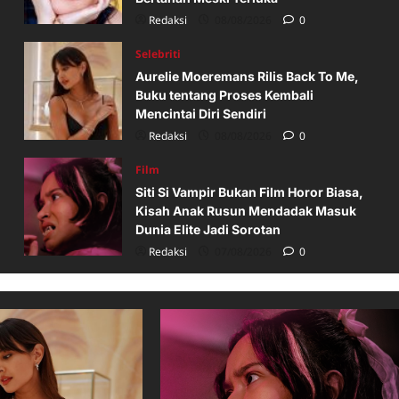
Redaksi
07/08/2026
Redaksi
08/08/2026
0
0
Selebriti
Aurelie Moeremans Rilis Back To Me,
Buku tentang Proses Kembali
Mencintai Diri Sendiri
Redaksi
08/08/2026
0
Film
Siti Si Vampir Bukan Film Horor Biasa,
Kisah Anak Rusun Mendadak Masuk
Dunia Elite Jadi Sorotan
Redaksi
07/08/2026
0