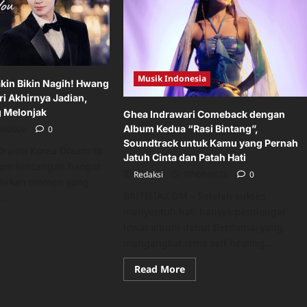
git”,
Hukum
gu
Ruben
nuh
Onsu
Buka
ta
Suara
tang
ilangan
ng
p
Musik Indonesia
kin Bikin Nagih! Hwang
nyentuh
i
ri Akhirnya Jadian,
ndengar
 Melonjak
Ghea Indrawari Comeback dengan
Album Kedua “Rasi Bintang”,
08/2026
0
Soundtrack untuk Kamu yang Pernah
Drama Korea Dream to
Jatuh Cinta dan Patah Hati
i perbincangan hangat
Redaksi
07/08/2026
0
dirkan momen yang
BRITISIA.COM – Setelah sukses
..
menyentuh hati banyak pendengar
ad
lewat album debut Berdamai yang
re
ut
mengangkat tema self healing...
eam
Read
Read More
u
more
kin
about
in
Ghea
ih!
Indrawari