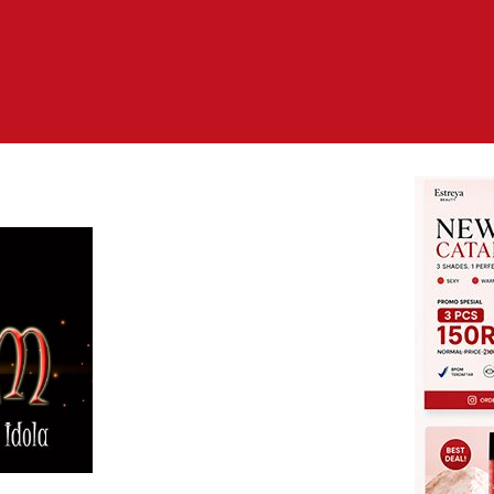
Selebriti
Aurelie Moeremans Rilis
Back To Me, Buku
tentang Proses Kembali
2
Mencintai Diri Sendiri
Redaksi
08/08/2026
Film
0
Siti Si Vampir Bukan Film
Horor Biasa, Kisah Anak
Rusun Mendadak Masuk
3
Dunia Elite Jadi Sorotan
Redaksi
07/08/2026
Film
0
Bukan Sekadar Drama,
Kamila Andini