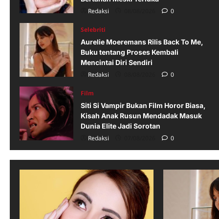
Syakir Daulay Rilis
Redaksi
08/08/2026
0
“Menembus Langit”,
Lagu Penuh Air Mata
5
Selebriti
tentang Kehilangan
Aurelie Moeremans Rilis Back To Me,
yang Siap Menyentuh
Buku tentang Proses Kembali
Hati Pendengar
Mencintai Diri Sendiri
Redaksi
07/08/2026
0
Redaksi
08/08/2026
0
Film
Siti Si Vampir Bukan Film Horor Biasa,
Kisah Anak Rusun Mendadak Masuk
Dunia Elite Jadi Sorotan
Redaksi
07/08/2026
0