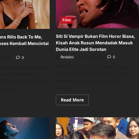
Film
Siti Si Vampir Bukan Film Horor Biasa,
ns Rilis Back To Me,
Kisah Anak Rusun Mendadak Masuk
oses Kembali Mencintai
Dunia Elite Jadi Sorotan
Redaksi
07/08/2026
0
08/2026
0
BRITISIA.COM – Film bertema vampir
Setelah sukses dengan
identik dengan kisah horor dan teror
 Aurelie Moeremans
yang mencekam. Namun, Siti Si
a pembaca lewat buku
Vampir...
juk Back...
Read
Read More
ad
more
re
about
ut
Siti
elie
Si
eremans
Vampir
s
Bukan
k
Film
Horor
,
Biasa,