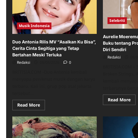
Selebriti
Musik Indonesia
Aurelie Moerema
Duo Antonia Rilis MV “Asalkan Ku Bisa”,
Buku tentang Pr
Cerita Cinta Segitiga yang Tetap
Diri Sendiri
Bertahan Meski Terluka
Redaksi
08/
Redaksi
08/08/2026
0
BRITISIA.COM – 
BRITISIA.COM -Duo Antonia kembali
Broken Strings,
menyapa penikmat musik dengan karya
kembali menyap
terbaru. Kali ini, grup pop asal Jakarta
terbarunya berta
tersebut...
Re
Read More
mo
Read
Read More
abo
more
Aur
about
Mo
Duo
Rili
Antonia
Bac
Rilis
To
MV
Me
“Asalkan