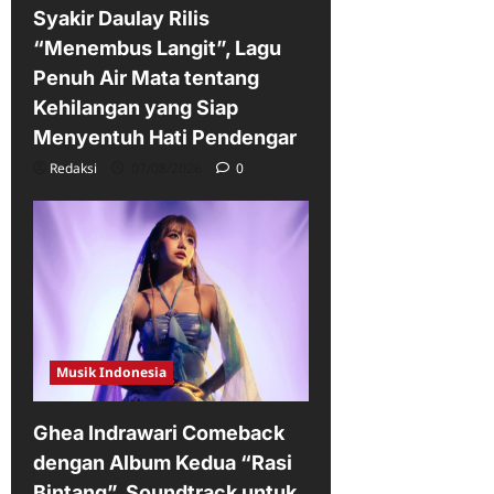
Syakir Daulay Rilis
“Menembus Langit”, Lagu
Penuh Air Mata tentang
Kehilangan yang Siap
Menyentuh Hati Pendengar
Redaksi
07/08/2026
0
Musik Indonesia
Ghea Indrawari Comeback
dengan Album Kedua “Rasi
Bintang”, Soundtrack untuk