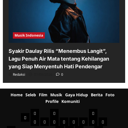
Musik Indonesia
Syakir Daulay Rilis “Menembus Langit”,
Lagu Penuh Air Mata tentang Kehilangan
yang Siap Menyentuh Hati Pendengar
Redaksi
07/08/2026
0
Home
Seleb
Film
Musik
Gaya Hidup
Berita
Foto
Profile
Komuniti
Seleb
Film
Musik
Home
Indonesia
International
Sinopsis
Jadwal
Televisi
Behind
Musik
Musik