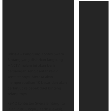
Britisia
– Panggung Kontes Swara
Bintang yang disiarkan langsung
MNCTV malam ini akan berisi
persaingan sengit antar ke-12
kontestannya. Mereka akan
memperebutkan 10 besar dan akan
berlanjut ke babak duel bintang
selanjutnya.
Ke-12 kontestan Swara Bintang itu
ialah Putri (Bogor), Karin (Bekasi),