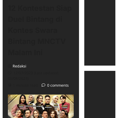
12 Kontestan Siap
Duel Bintang di
Kontes Swara
Bintang MNCTV
Malam Ini
Redaksi
12/07/2023 (Last updated:
05/08/2023)
1 minute read
0 comments