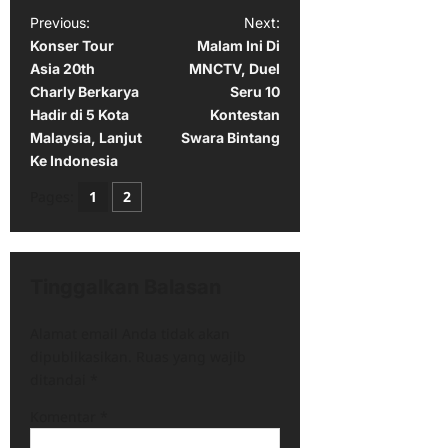
P
Previous:
Next:
Konser Tour
Malam Ini Di
o
Asia 20th
MNCTV, Duel
s
Charly Berkarya
Seru 10
t
Hadir di 5 Kota
Kontestan
Malaysia, Lanjut
Swara Bintang
n
Ke Indonesia
a
Pages:
1
2
v
i
g
Tinggalkan Balasan
a
t
Alamat email Anda tidak akan
dipublikasikan.
Ruas yang wajib
i
ditandai
*
o
Komentar
*
n