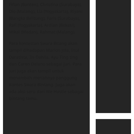
Fifian (Banten), Christina (Surabaya),
Dio (Malang), Lia (Yogyakarta), Riyani
(Bangka Belitung), Faris (Surabaya),
Rafi (Yogyakarta), Ardian (Bekasi),
Mikal (Medan), Rahmat (Malang).
Para kontestan Swara Bitang akan
tampil dihadapan Marion Jola, Inul
Daratista, Iis Dahlia, Ayu Ting ting
dan Caren Delano sebagai juri. Para
juri juga akan tampil untuk
menambah meriahnya panggung
Kontes Swara Bintang. Juga akan
ada aksi seru dari We Hustle sebagai
bintang tamu.