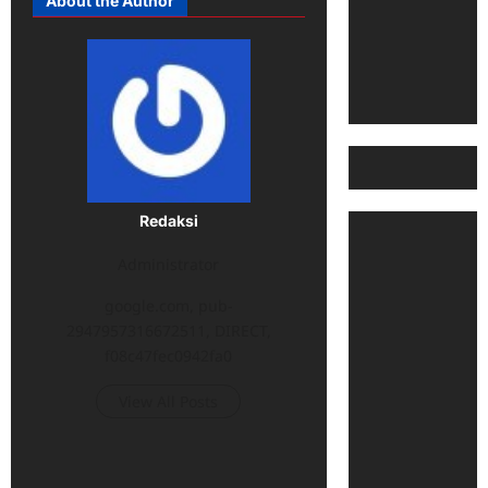
About the Author
Redaksi
Administrator
google.com, pub-
2947957316672511, DIRECT,
f08c47fec0942fa0
View All Posts