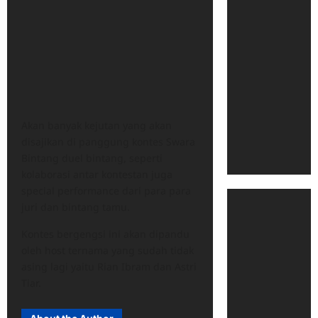
Akan banyak kejutan yang akan
disajikan di panggung kontes Swara
Bintang duel bintang, seperti
kolaborasi antar kontestan juga
special performance dari para para
juri dan bintang tamu.
Kontes bergengsi ini akan dipandu
oleh host ternama yang sudah tidak
asing lagi yaitu Rian Ibram dan Astri
Tiar.