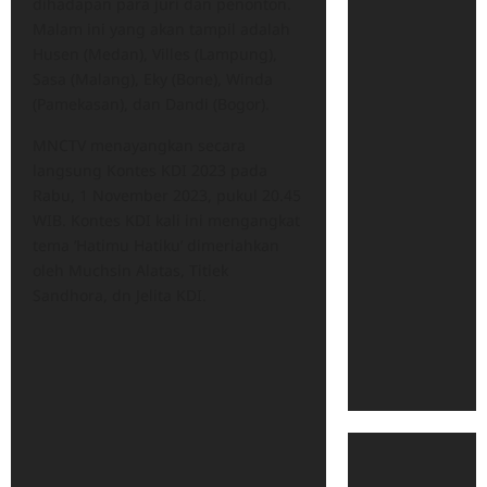
dihadapan para juri dan penonton.
Malam ini yang akan tampil adalah
Husen (Medan), Villes (Lampung),
Sasa (Malang), Eky (Bone), Winda
(Pamekasan), dan Dandi (Bogor).
MNCTV menayangkan secara
langsung Kontes KDI 2023 pada
Rabu, 1 November 2023, pukul 20.45
WIB. Kontes KDI kali ini mengangkat
tema ‘Hatimu Hatiku’ dimeriahkan
oleh Muchsin Alatas, Titiek
Sandhora, dn Jelita KDI.