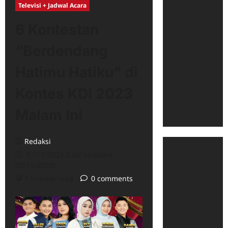
Televisi + Jadwal Acara
6 Kontestan
“Berdendang
Hatimu Hatiku” di
Kontes KDI 2023
Malam Ini
Redaksi
01/11/2023 (Last updated:
03/11/2023)
1 minute read
0 comments