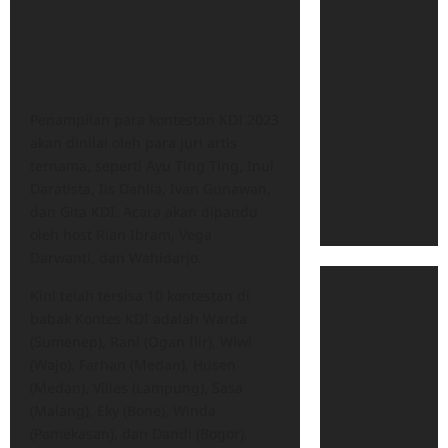
Penampilan para kontestan KDI 2023
akan dinilai oleh para juri artis
ternama, seperti Ayu Ting Ting, Inul
Daratista, Iis Dahlia, Ivan Gunawan,
dan Gita KDI. Acara akan dipandu
oleh host Rian Ibram, Vega
Darwanti, dan Wahidarjo.
Kini telah tersisa 10 kontestan di
babak Kontes KDI adalah Warda
(Sumenep), Rani (Ogan Ilir), Wiwi
(Wajo), Farhan (Medan), Husen
(Medan), Villes (Lampung), Sasa
(Malang), Eky (Bone), Winda
(Pamekasan), dan Dandi (Bogor).