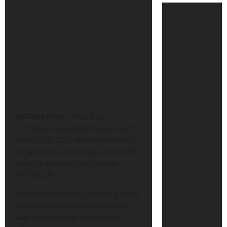
BRITISIA.COM
– Malam ini
(1/11/2023), ajang pencarian bakat
Kontes KDI 2023 akan berlangsung
sengit dalam persaingan para calon
bintang dangdut masa depan.
(1/11/2023).
Enam kontestan siap bersaing untuk
melaju ke babak selanjutnya dan
siap membuktikan kualitasnya