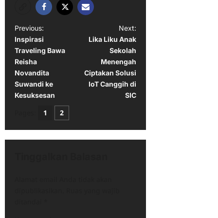
P
Previous:
Next:
Inspirasi
Lika Liku Anak
o
Traveling Bawa
Sekolah
s
Reisha
Menengah
t
Novandita
Ciptakan Solusi
Suwandi ke
IoT Canggih di
n
Kesuksesan
SIC
a
Pages:
1
2
v
i
g
Tinggalkan Balasan
a
t
Alamat email Anda tidak akan
dipublikasikan.
Ruas yang wajib
i
ditandai
*
o