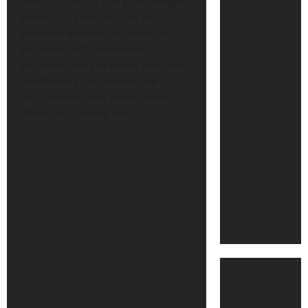
lawas itu senang dan puas dengan
keseriusan bernyanyi laki-laki
kelahiran makasar itu. Akhirnya
sejak dari 2011 Alfian mulai
kerjasama dengan Bembi Noor dan
The Panbers untuk merecycle 10
lagu Panbers yang salah satunya
adalah lagu Gereja Tua.