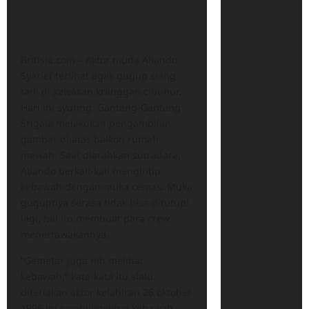
Britisia.com – Aktor muda Aliando
Syarief terlihat agak gugup siang
tadi di kawasan kranggan cibubur.
Hari ini syuting Ganteng-Ganteng
Srigala melakukan pengambilan
gambar di atas balkon rumah
mewah. Saat diarahkan sutradara,
Aliando berkali-kali mengintip
kebawah dengan muka cemas. Muka
gugupnya serasa tidak bisa ditutupi
lagi, hal itu membuat para crew
menertawakannya.
“Gemetar juga nih melihat
kebawah,” kata-kata itu slalu
diteriakan aktor kelahiran 26 oktober
1996 ini sambil melihat kebawah.