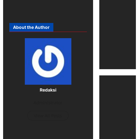
About the Author
Redaksi
Administrator
View All Posts