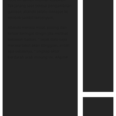
Tak jarang saat selesai pengambilan
gambar, aliando selalu merapat ke
tembok sambil tersenyum.
Aliando merasa mual, pusing dan
keluar keringat dingin jika melihat
kebawah balkon. ” sejak dulu saya
merasa takut akan ktinggian, entah
apa sebabnya, ” ungkap aktor
berdarah arab minang ini. #Apin#