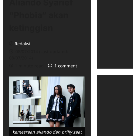
Aliando Syarief
“Phobia” akan
ketinggian
Redaksi
08/07/2014 (Last updated:
08/07/2014)
1 minute read
1 comment
kemesraan aliando dan prilly saat