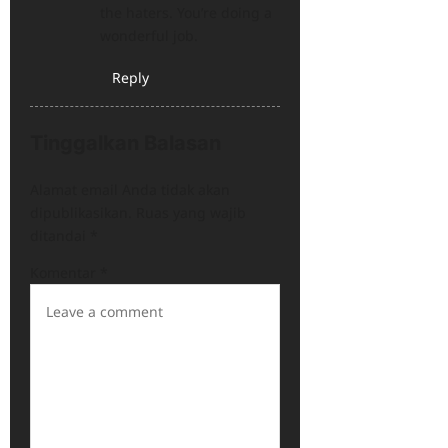
the haters. You’re doing a
wonderful job.
Reply
Tinggalkan Balasan
Alamat email Anda tidak akan
dipublikasikan.
Ruas yang wajib
ditandai
*
Komentar
*