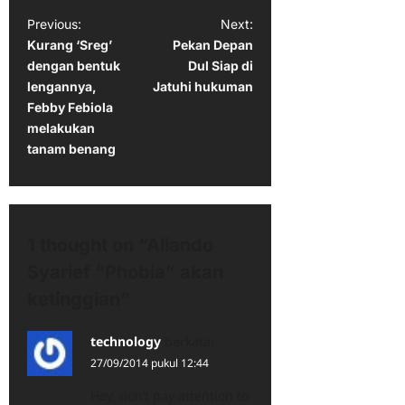
P
Previous:
Next:
Kurang ‘Sreg’
Pekan Depan
o
dengan bentuk
Dul Siap di
s
lengannya,
Jatuhi hukuman
t
Febby Febiola
melakukan
n
tanam benang
a
v
i
1 thought on “
Aliando
g
Syarief “Phobia” akan
a
ketinggian
”
t
i
technology
berkata:
o
27/09/2014 pukul 12:44
n
Hey, don’t pay attention to