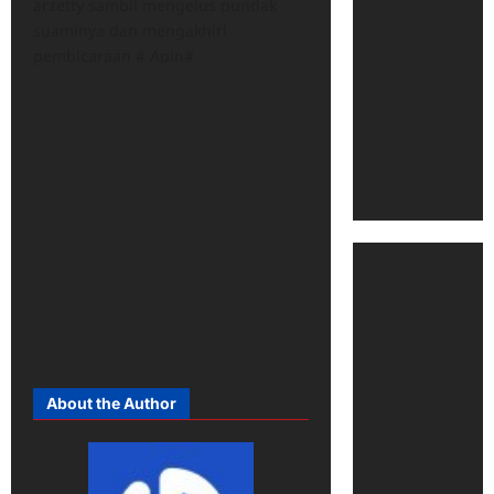
arzetty sambil mengelus pundak
suaminya dan mengakhiri
pembicaraan # Apin#
About the Author