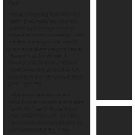
barat.
“Mudik ke lampung biasa kita jalan
darat,” jelas arzetty saat ditemuin
drumahnya di bilangan cibubur.
Perjalanan mudik itu biasanya 1 hari
1 malem mengingat Liwa masih 8
jam dari pelabuhan tanjung karang.
“Bawaan pasti banyak sekali,
biasanya kita rombongan dengan
saudara0dari dari jakarta juga kok. ”
jelas artis yg pernah nyaleg di Dapil
jatim 1 dari PKB.
“sebenarnya lamanya cuma di
pelabuhan merak, karena pasti antri
dan krodit, ” ujar Didit suami dari
artis mantan model ini. ” iya lepas
merak biasanya mas Didit langsung
gas pol mas hehehehe…,” kata