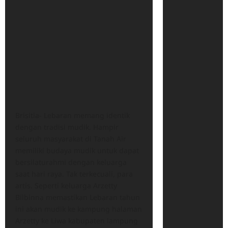
Brisitia- Lebaran memang identik
dengan tradisi mudik. Hampir
seluruh masyarakat di Tanah Air
memiliki budaya mudik untuk dapat
bersilaturahmi dengan keluarga
saat hari raya. Tak terkecuali, para
artis. Seperti keluarga Arzetty
Bilbinna memastikan Lebaran tahun
ini akan mudik ke kampung halaman
Arzetty ke Liwa kabupaten lampung