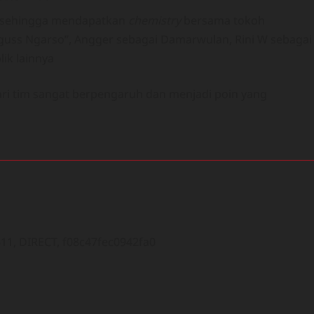
i sehingga mendapatkan
chemistry
bersama tokoh
uss Ngarso”, Angger sebagai Damarwulan, Rini W sebagai
lik lainnya
ari tim sangat berpengaruh dan menjadi poin yang
1, DIRECT, f08c47fec0942fa0