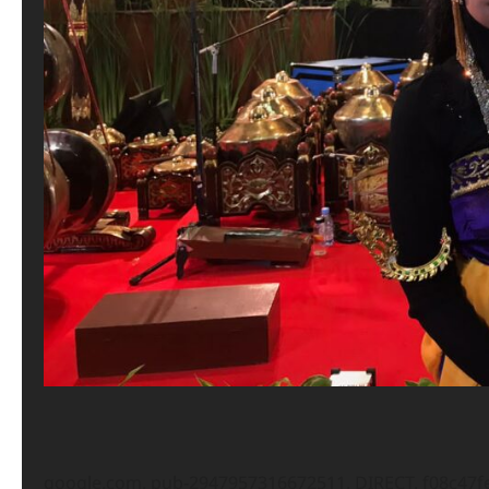
google.com, pub-2947957316672511, DIRECT, f08c47f