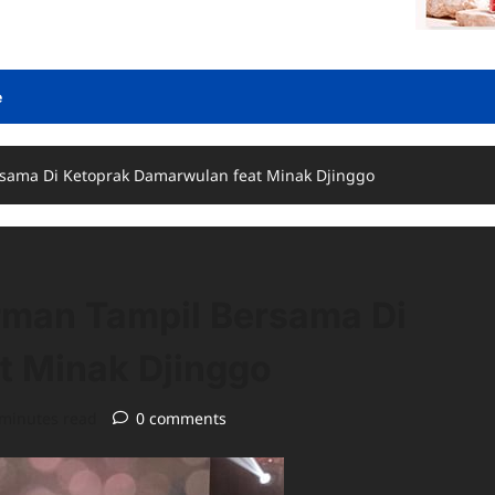
e
rsama Di Ketoprak Damarwulan feat Minak Djinggo
rman Tampil Bersama Di
t Minak Djinggo
 minutes read
0 comments