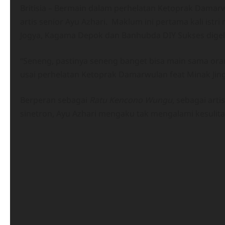
Britisia – Bermain dalam perhelatan Ketoprak Damarw
artis senior Ayu Azhari. Maklum ini pertama kali ist
Jogya, Kagama Depok dan Banhubda DIY Sukses digelar 
“Seneng, pastinya seneng banget bisa main sama ora
usai perhelatan Ketoprak Damarwulan feat Minak Jin
Berperan sebagai
Ratu Kencono Wungu
, sebagai ar
sinetron, Ayu Azhari mengaku tak mengalami kesulit