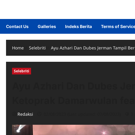
Contact Us
Galleries
Indeks Berita
Terms of Servic
Home
Selebriti
Ayu Azhari Dan Dubes Jerman Tampil Be
Selebriti
Ayu Azhari Dan Dubes Je
Ketoprak Damarwulan fea
Redaksi
02/08/2023 (Last updated: 07/08/2023)
3