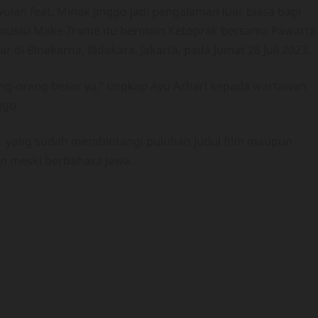
ulan feat. Minak Jinggo jadi pengalaman luar biasa bagi
ri musisi Make Trame itu bermain Ketoprak bersama Pawarta
di Binakarna, Bidakara, Jakarta, pada Jumat 28 Juli 2023.
ng-orang besar ya,” ungkap Ayu Azhari kepada wartawan
ggo.
tis yang sudah membintangi puluhan judul film maupun
an meski berbahasa Jawa.