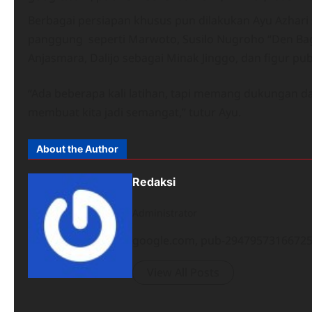
Berbagai persiapan khusus pun dilakukan Ayu Azhar
panggung seperti Marwoto, Susilo Nugroho “Den Bag
Anjasmara, Dalijo sebagai Minak Jinggo, dan figur pub
“Ada beberapa kali latihan, tapi memang dukungan d
membuat kita jadi semangat,” tutur Ayu.
About the Author
Redaksi
Administrator
google.com, pub-294795731667251
View All Posts