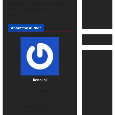
leluasa menjalani proses syuting
film di beberapa lokasi di Pulau
Bangka.
About the Author
Redaksi
Administrator
google.com, pub-
2947957316672511, DIRECT,
f08c47fec0942fa0