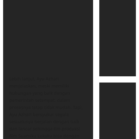
Lebih lanjut, Ayu Azhari
menjelaskan, meski memiliki
hubungan yang baik dengan
pemerintah setempat, dalam
prosesnya tetap tidak mudah. Tapi,
Ayu Azhari bersyukur segala
sesuatunya berjalan dengan baik
dan lancar sehingga tim produksi
film Suamiku Lukaku bisa dengan