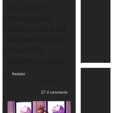
Ayu Azhari
Mengangkat
Budaya dan Adat
Bangka Belitung
Lewat Film
Suamiku Lukaku
Redaksi
22/05/2026 (Last updated:
22/05/2026)
3 minutes read
0 comments