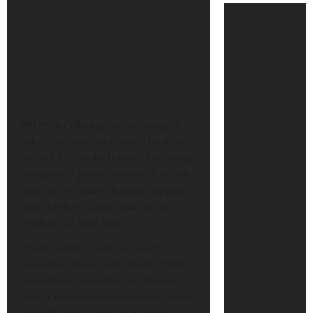
BRITISIA.COM Ayu Azhari menjadi
salah satu pemain dalam film drama
berjudul Suamiku Lukaku. Tak hanya
mengambil peran penting di depan
layar, perempuan 56 tahun itu juga
turut berkontribusi besar dalam
produksi di balik layar.
Ditemui dalam gala premier film
Suamiku Lukaku pada Kamis (21/5),
Ayu Azhari menyebut jika dirinya
turut membantu tim produksi dalam
memilih lokasi syuting. Kebetulan,