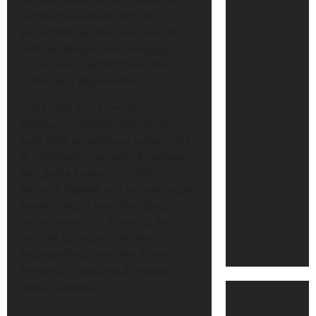
dia memiliki koneksi dengan
pemerintah provinsi dari daerah
asalnya, Bangka, dan dianggap
cocok untuk menjadi latar lokasi
cerita yang digambarkan.
“Saya coba untuk mencari,
membantu mengkoordinasikan.
Saya coba ke beberapa tempat, ada
di Palembang, mungkin ke tempat
lain, sama Bangka gitu. Nah
ternyata dijawab dari Bangka gercep
banget, jadi di sana diterima kita
untuk survei, dari Pemprov, dari
surat ke Gubernur, diterima,
Alhamdulillah,” kata Ayu Azhari di
kawasan Epicentrum Kuningan,
Jakarta Selatan.