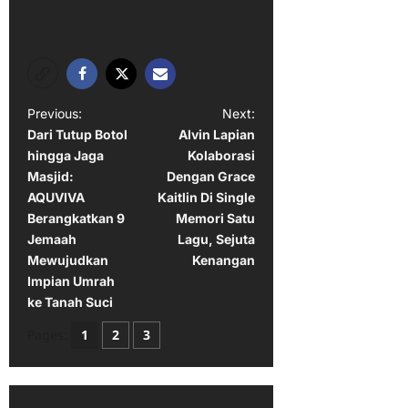
P
Previous:
Next:
Dari Tutup Botol
Alvin Lapian
o
hingga Jaga
Kolaborasi
s
Masjid:
Dengan Grace
t
AQUVIVA
Kaitlin Di Single
Berangkatkan 9
Memori Satu
n
Jemaah
Lagu, Sejuta
a
Mewujudkan
Kenangan
Impian Umrah
v
ke Tanah Suci
i
Pages:
1
2
3
g
a
t