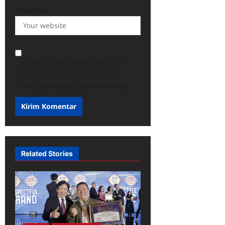
Situs Web
Simpan nama, email, dan situs
web saya pada peramban ini
untuk komentar saya berikutnya.
Related Stories