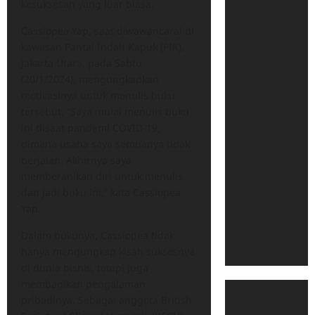
kesuksesan yang luar biasa.
Cassiopea Yap, saat diwawancarai di
kawasan Pantai Indah Kapuk (PIK),
Jakarta Utara, pada Sabtu
(20/1/2024), mengungkapkan
motivasinya untuk menulis buku
tersebut. “Saya mulai menulis buku
ini disaat pandemi COVID-19,
dimana usaha saya semuanya tidak
berjalan. Akhirnya saya
memberanikan diri untuk menulis
dan jadi buku ini,” kata Cassiopea
Yap.
Dalam bukunya, Cassiopea tidak
hanya mengungkap kisah suksesnya
di dunia bisnis, tetapi juga
membagikan pengalaman
pribadinya. Sebagai anggota British