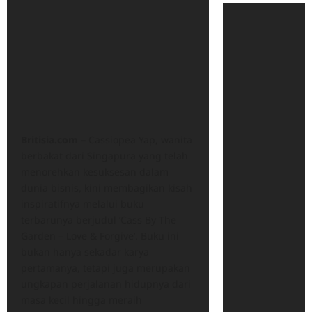
Britisia.com –
Cassiopea Yap, wanita
berbakat dari Singapura yang telah
menorehkan kesuksesan dalam
dunia bisnis, kini membagikan kisah
inspiratifnya melalui buku
terbarunya berjudul ‘Cass By The
Garden – Love & Forgive’. Buku ini
bukan hanya sekadar karya
pertamanya, tetapi juga merupakan
ungkapan perjalanan hidupnya dari
masa kecil hingga meraih