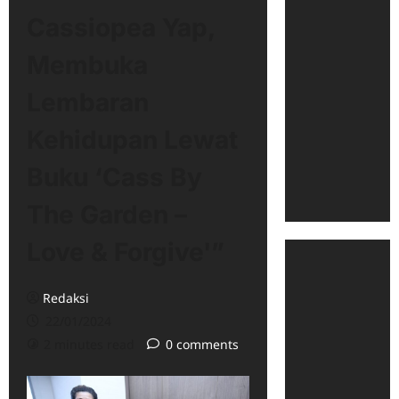
Cassiopea Yap,
Membuka
Lembaran
Kehidupan Lewat
Buku ‘Cass By
The Garden –
Love & Forgive'”
Redaksi
22/01/2024
2 minutes read
0 comments