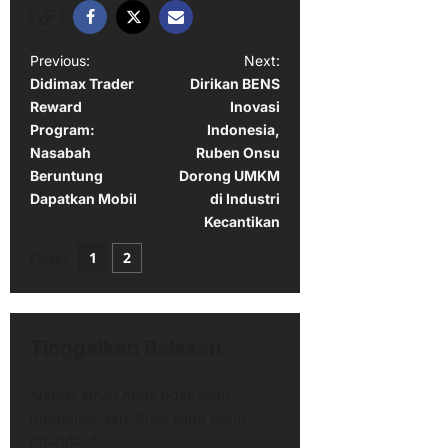
P
Previous:
Next:
Didimax Trader
Dirikan BENS
o
Reward
Inovasi
s
Program:
Indonesia,
t
Nasabah
Ruben Onsu
Beruntung
Dorong UMKM
n
Dapatkan Mobil
di Industri
a
Kecantikan
v
Pages:
1
2
i
g
a
Tinggalkan Balasan
t
Alamat email Anda tidak akan
i
dipublikasikan.
Ruas yang wajib
o
ditandai
*