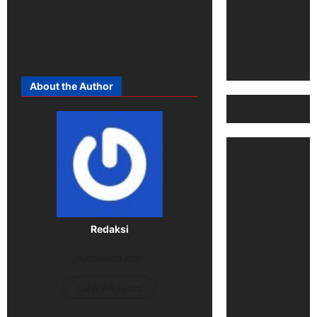
About the Author
Redaksi
Administrator
View All Posts