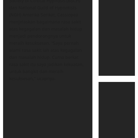
Society of Clinical Hypnosis (BSCH)
dan National Guild of Hypnotists
(NGH) Amerika Serikat, Cassiopea
menjelaskan bagaimana rasa sakit
atas kegagalan dan masalah hidup
menjadi pendorongnya untuk
meraih kesuksesan. “Saya pernah
alami rasa sakit lah atas kegagalan
dan masalah hidup. Cuma berkat
rasa sakit itu saya jadikan kekuatan,
untuk bangkit dan meraih
kesuksesan,” ucapnya.