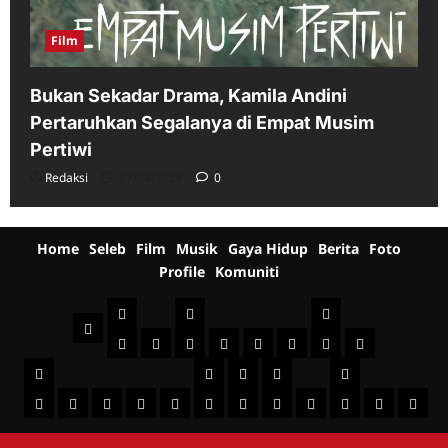
Film
Bukan Sekadar Drama, Kamila Andini
Pertaruhkan Segalanya di Empat Musim
Pertiwi
Redaksi
07/08/2026
0
Home
Seleb
Film
Musik
Gaya Hidup
Berita
Foto
Profile
Komuniti
Seleb
Film
Musik
Home
Indonesia
International
Sinopsis
Jadwal
Televisi
Behind
Musik
Musik
Gaya
Berita
Film
Foto
+
Profile
The
Indonesia
Komuniti
Mancanegara
Hidup
Fashion
Healthy
Beauty
Kuliner
Jalan-
Umum
Foto
Jadwal
Bro
Scene
Sist
Fotography
Seni
Otomo
jalan
Peristiwa
Acara
Budaya