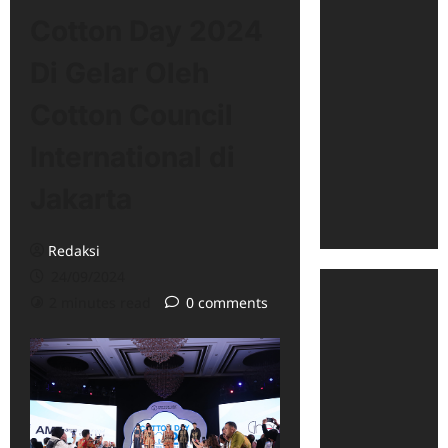
Cotton Day 2024
Di Gelar Oleh
Cotton Council
International di
Jakarta
Redaksi
24/09/2024
2 minutes read
0 comments