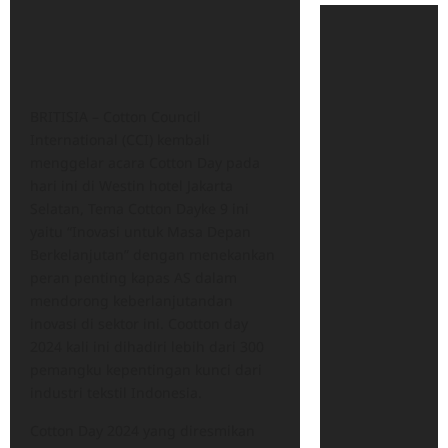
BRITISIA – Cotton Council
International (CCI) kembali
menggelar acara Cotton Day pada
hari ini di Westin hotel Jakarta
Selatan, Tema Cotton Dayke 9 ini
yaitu “Inovasi untuk Masa Depan
Berkelanjutan” dengan menekankan
peran penting kapas AS dalam
mendorong keberlanjutandan
inovasi di sektor ini. Cootton day
2024 kali ini dihadiri lebih dari 300
pemangku kepentingan kunci dari
industri tekstil Indonesia.
Cotton Day 2024 yang diresmikan