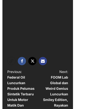
P
Previous:
Next:
Federal Oil
FOOM Lab
o
Luncurkan
Global dan
s
Produk Pelumas
Weird Genius
t
Sintetik Terbaru
Luncurkan
Untuk Motor
Smiley Edition,
n
Matik Dan
Rayakan