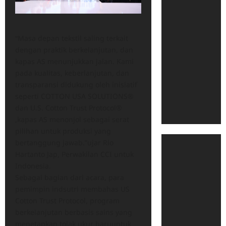
“Masa depan tekstil saling terkait
dengan praktik berkelanjutan, dan
kapas AS menunjukkan jalan. Kami
pada kualitas, keberlanjutan, dan
transparansi didukung oleh inisiatif
seperti COTTON USA SOLUTIONS®
dan U.S. Cotton Trust Protocol®
,kapas AS menonjol sebagai serat
pilihan untuk produksi yang
bertanggung jawab.”ujar Rio
Hartanto Jap, Perwakilan CCI untuk
Indonesia.
Sebagai bagian dari acara, para
pemimpin indsutri membahas US
Cotton Trust Protocol, program
berkelanjutan berbasis sains yang
menetapkan tolak ukur baruuntuk