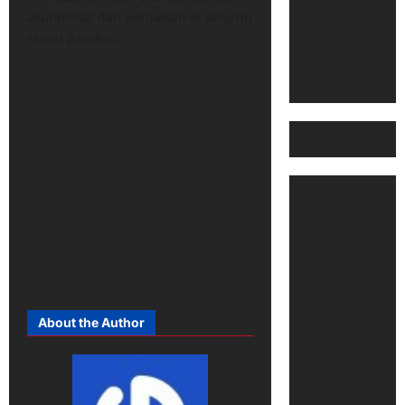
akunbilitas dan perbaikan di seluruh
rantai pasokan.
About the Author