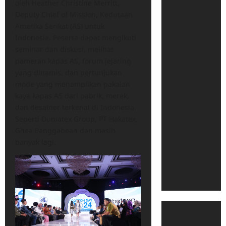
oleh Heather Christine Merritt,
Deputy Chief of Mission, Kedutaan
Amerika Serikat (AS) untuk
Indonesia. Peserta dapat mengikuti
seminar dan diskusi, melihat
pameran kapas AS, forum jejaring
yang dinamis, dan pertunjukan
mode yang menampilkan pakaian
kaya kapas AS dari pabrik, merek,
dan desainer terkenal di Indonesia.
Seperti Duniatex Group, PT Hakatex,
Ghea Panggabean dan masih
banyak lagi.