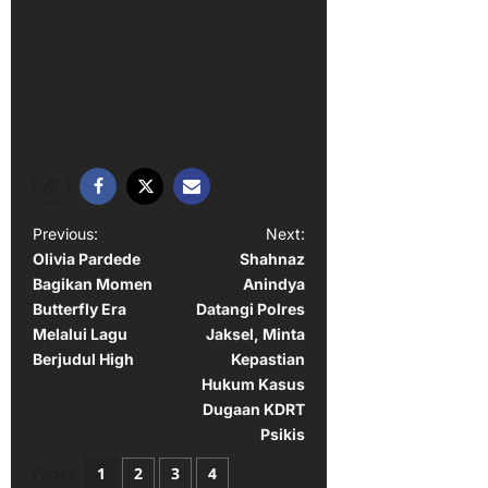
P
Previous:
Next:
Olivia Pardede
Shahnaz
o
Bagikan Momen
Anindya
s
Butterfly Era
Datangi Polres
t
Melalui Lagu
Jaksel, Minta
Berjudul High
Kepastian
n
Hukum Kasus
a
Dugaan KDRT
Psikis
v
i
Pages:
1
2
3
4