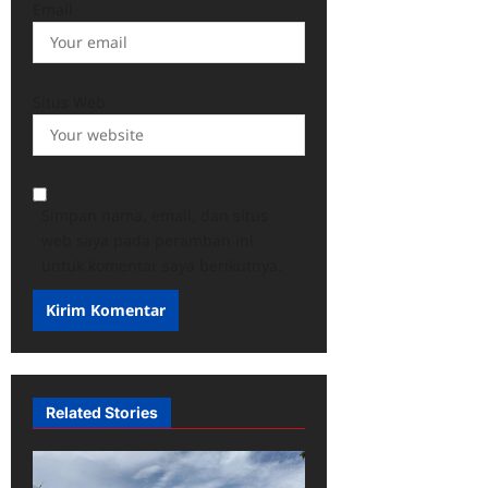
Email
Situs Web
Simpan nama, email, dan situs
web saya pada peramban ini
untuk komentar saya berikutnya.
Related Stories