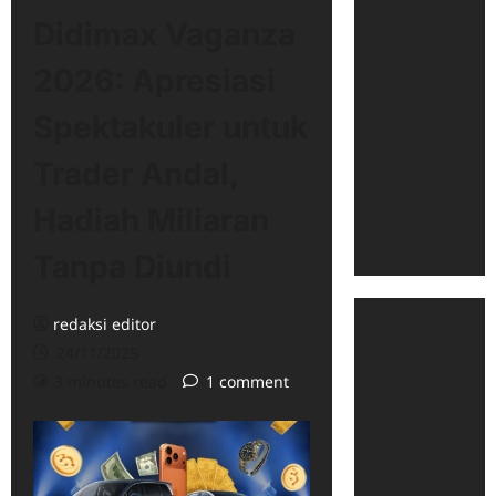
Didimax Vaganza
2026: Apresiasi
Spektakuler untuk
Trader Andal,
Hadiah Miliaran
Tanpa Diundi
redaksi editor
24/11/2025
3 minutes read
1 comment