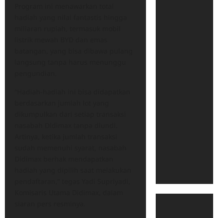
Program ini menawarkan total
hadiah yang nilai fantastis hingga
miliaran rupiah, termasuk mobil
listrik mewah BYD dan emas
batangan, yang bisa dibawa pulang
langsung tanpa harus menunggu
pengundian.
​“Hadiah-hadiah ini bisa didapatkan
berdasarkan jumlah lot yang
dikumpulkan dari setiap transaksi
nasabah Didimax tanpa diundi.
Artinya, ketika jumlah transaksi
sudah memenuhi syarat, nasabah
Didimax berhak mendapatkan
hadiah yang dipilih saat melakukan
pendaftaran,” tegas Yadi Supriyadi,
Komisaris Utama Didimax, dalam
siaran pers resminya.