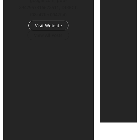
google.com, pub-
2947957316672511, DIRECT,
f08c47fec0942fa0
Visit Website
View All Posts