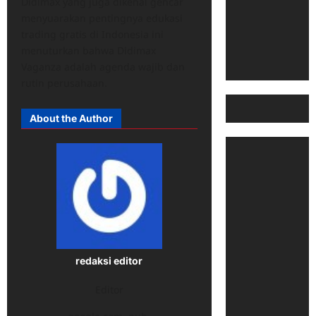
Didimax yang juga dikenal gencar
menyuarakan pentingnya edukasi
trading gratis di Indonesia ini
menuturkan bahwa Didimax
Vaganza adalah agenda wajib dan
rutin perusahaan.
About the Author
redaksi editor
Editor