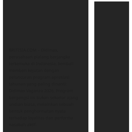
BRITISIA.COM – Didimax,
perusahaan pialang berjangka
terkemuka di Indonesia, kembali
memberi kejutan dengan
peluncuran program apresiasi
tahunan yang paling dinanti:
Didimax Vaganza 2026. Program
bergengsi ini bukan sekadar ajang
undian biasa, melainkan sebuah
bentuk penghormatan nyata
terhadap loyalitas dan performa
nasabah aktif.