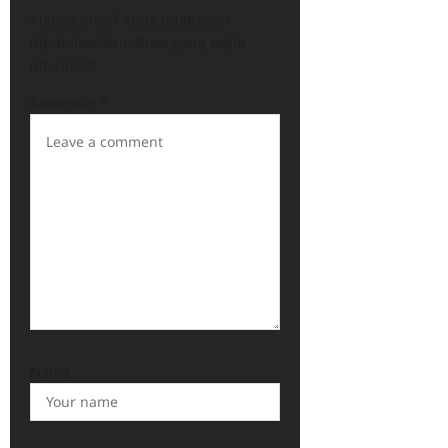
Alamat email Anda tidak akan
dipublikasikan.
Ruas yang wajib
ditandai
*
Komentar
*
Nama