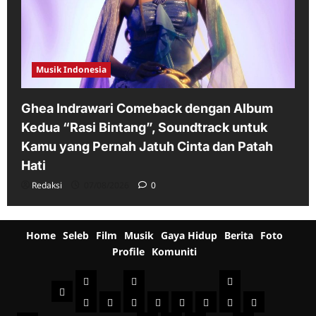
Musik Indonesia
Ghea Indrawari Comeback dengan Album
Kedua “Rasi Bintang”, Soundtrack untuk
Kamu yang Pernah Jatuh Cinta dan Patah
Hati
Redaksi
07/08/2026
0
Home
Seleb
Film
Musik
Gaya Hidup
Berita
Foto
Profile
Komuniti
Seleb
Film
Musik
Home
Indonesia
International
Sinopsis
Jadwal
Televisi
Behind
Musik
Musik