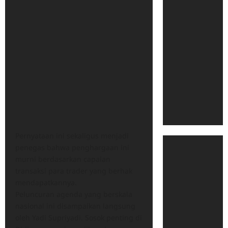
Pernyataan ini sekaligus menjadi
penegas bahwa penghargaan ini
murni berdasarkan capaian
transaksi para trader yang berhak
mendapatkannya.
​Peluncuran agenda yang berskala
nasional ini disampaikan langsung
oleh Yadi Supriyadi. Sosok penting di