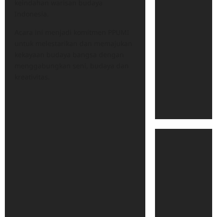
keindahan warisan budaya
Indonesia.
Acara ini menjadi komitmen PPUMI
untuk melestarikan dan memajukan
kekayaan budaya bangsa dengan
menggabungkan seni, budaya dan
kreativitas.