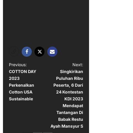
P
Previous:
Next:
COTTON DAY
Singkirikan
o
2023
Puluhan Ribu
s
Perkenalkan
Peserta, 6 Dari
t
Cotton USA
24 Kontestan
Sustainable
KDI 2023
n
Mendapat
a
Tantangan Di
Babak Restu
v
Ayah Mansyur S
i