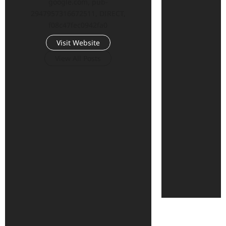
google.com, pub-
2947957316672511, DIRECT,
f08c47fec0942fa0
Visit Website
View All Posts