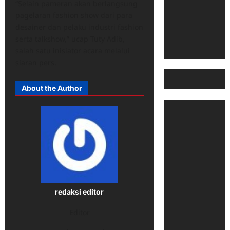
“Selain pameran akan berlangsung
pagelaran fashion show dari para
desainer dan pelaku industri fashion
serta talkshow,” ucap Tuty Adib,
salah satu inisiator acara melalui
siaran pers.
About the Author
redaksi editor
Editor