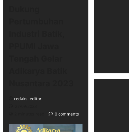
Dukung
Pertumbuhan
Industri Batik,
PPUMI Jawa
Tengah Gelar
Adikarya Batik
Nusantara 2023
redaksi editor
27/09/2023
2 minutes read
0 comments