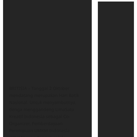
BRITISIA – Tanggal 2 Oktober
mendatang merupakan Hari Batik
Nasional. Untuk menyambutnya,
denga menggandeng LimaSatu
Kreatif Indonesia sebagai Co-
Organizer, Pemberdayaan
Perempuan UMKM Indonesia