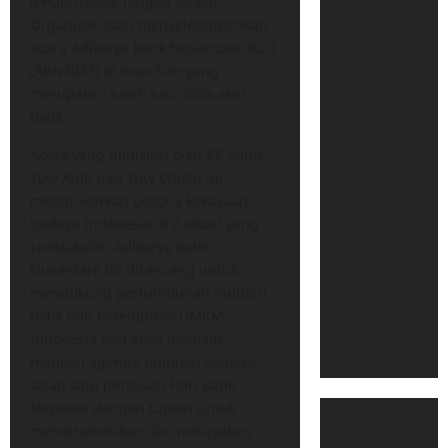
(PPUMI) Jawa Tengah selaku
Organizer akan menyelenggarakan
acara Adikarya Batik Nusantara 2023
(ABN2023) di Kota Solo yang
merupakan salah satu Kota akar
Batik.
Acara yang diinisiasi oleh 2T, yaitu
Tuty Adib dan Tuty Cholid ini
menghadirkan pesona kekayaan
budaya Indonesia di 2 lokasi yang
spektakuler. Adikarya Batik
Nusantara ini dirancang untuk
mendukung pertumbuhan industri
batik dan Perempuan UMKM
Indonesia dan akan menjadi
menjadi agenda tahunan sebagai
salah satu perayaan Hari Batik
Nasional dengan tujuan untuk
mempromosikan dan merayakan