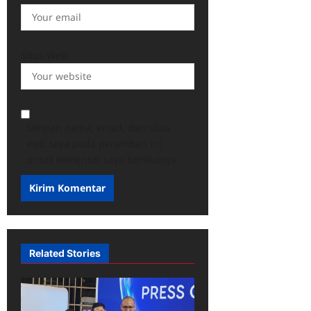
Situs Web
Simpan nama, email, dan situs
web saya pada peramban ini
untuk komentar saya berikutnya.
Related Stories