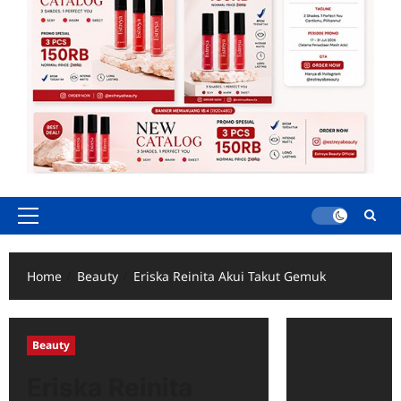
Primary
Menu
Home
Beauty
Eriska Reinita Akui Takut Gemuk
Beauty
Eriska Reinita