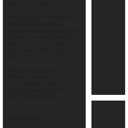
Selatan, Senin (18/8) malam.
Rupanya bukan hanya Eriska yang
memperhatikan betul berat
badannya. Sang kekasih, Mitu juga
melakukan hal sama. Bahkan diakui
Eriska, awal mula ia menjalani diet
pun lantaran mengikuti pacarnya
itu.
“Waktu itu aku sama pacar
badannya agak gemuk. Terus dia
termotivasi buat turunkan berat
badan, dan akhirnya aku ikut-
ikutan,” pungkasnya.(cuk)
foto : britisia.com