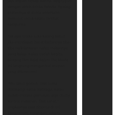
jadi impian setiap wanita.
Begitupun
dengan aktris Eriska Reinita. Apalagi
profesinya di dunia entertaint
menutut untuk selalu terlihat
sempurna.
Tak ayal Eriska suka kalang kabut
jika mendapati berat badannya tiba-
tiba naik lantaran nafsu makannya
yang kalap. Kalau sudah begitu,
bintang film Bajaj Bajuri The Movie
ini langsung mengontrol asupan
yang dikonsumsi.
“Aku takut gemuk. Diet cuma
diimbangi sama olahraga. Kalau
sudah merasa gemukan, pipi chuby,
kontrol makanan. Diet sehat,”
ungkapnya saat ditemui di XXI
Epicentrum, Kuningan, Jakarta