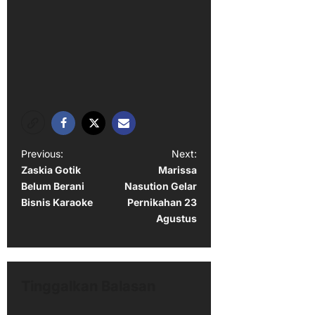
P
Previous:
Next:
Zaskia Gotik
Marissa
o
Belum Berani
Nasution Gelar
s
Bisnis Karaoke
Pernikahan 23
t
Agustus
n
a
v
Tinggalkan Balasan
i