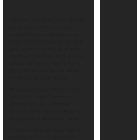
BRITISIA – Mengawali karir nya dari
bawah, Fenita Arie, aktris dan
presenter itu, pernah hidup pas-
pasan. Kala itu, Kariernya bersama
sang suami, Arie Untung, di dunia
entertainment belum secemerlang
sekarang. Dalam kondisi tersebut,
keinginannya mempunyai koleksi
berlian hanya angan-angan.
“Dulu zaman susah. Suami masih
kasih yang imitasi,” kenangnya.
Sebagai istri, saat itu Fernita
memaklumi keadaan suaminya. Ia
enggan menuntut macam-macam.
“Sudahlah, buat aku saat itu yang
penting ada kilauannya sedikit.