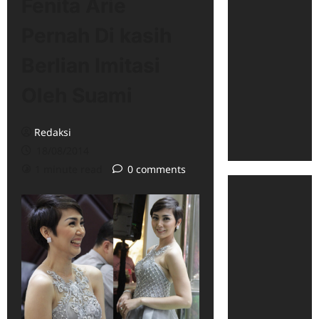
Fenita Arie
Pernah Di kasih
Berlian Imitasi
Oleh Suami
Redaksi
18/08/2014
1 minute read
0 comments