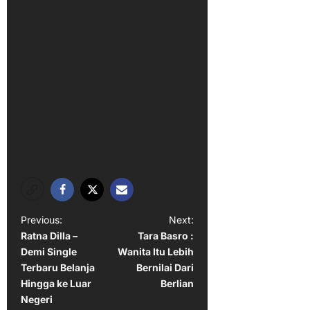
P
Previous:
Next:
Ratna Dilla –
Tara Basro :
o
Demi Single
Wanita Itu Lebih
s
Terbaru Belanja
Bernilai Dari
t
Hingga ke Luar
Berlian
Negeri
n