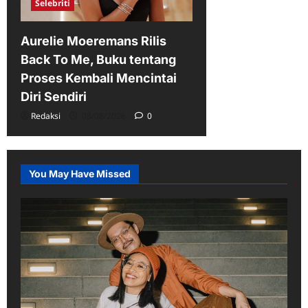
Selebriti
Aurelie Moeremans Rilis
Back To Me, Buku tentang
Proses Kembali Mencintai
Diri Sendiri
Redaksi
08/08/2026
0
You May Have Missed