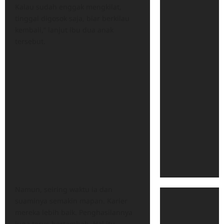
Kalau sudah enggak mengkilat,
tinggal digosok saja, biar berkilau
kembali,” lanjut ibu dua anak
tersebut.
Namun, seiring waktu ia dan
suaminya semakin mapan. Karier
mereka lebih baik. Penghasilannya
juga terus bertambah. Hal itu