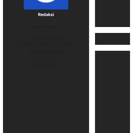
Redaksi
Administrator
google.com, pub-
2947957316672511, DIRECT,
f08c47fec0942fa0
View All Posts