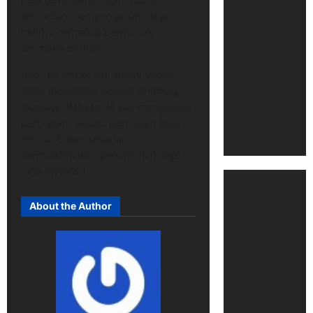
kemudian mempengaruhi daya
belinya terhadap perhiasan,
terutama berlian.
“Jadi, ke sini ke sini suami sudah
kasih (perhiasan berlian original),”
ucapnya. Bahkan, ia kini mengoleksi
perhiasan. Sebab, perhiasan bagi
Fernita bukan sekadar
memaksimalkan penampilan, tapi
juga investasi.
About the Author