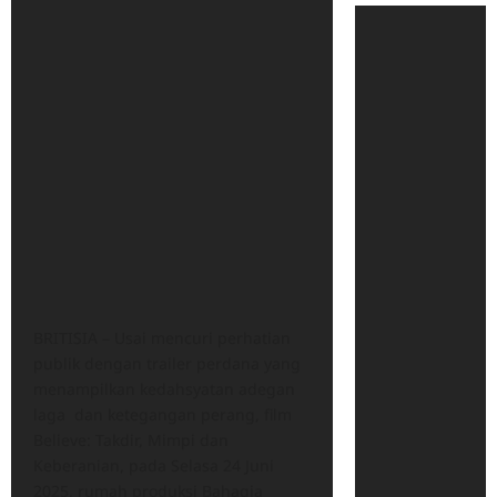
BRITISIA – Usai mencuri perhatian
publik dengan trailer perdana yang
menampilkan kedahsyatan adegan
laga dan ketegangan perang, film
Believe: Takdir, Mimpi dan
Keberanian, pada Selasa 24 Juni
2025, rumah produksi Bahagia