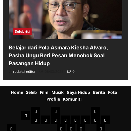
Selebriti
Belajar dari Pola Asmara Kiesha Alvaro,
Pasha Ungu Beri Pesan Menohok Soal
Pasangan Hidup
redaksi editor
06/08/2026
0
Home
Seleb
Film
Musik
Gaya Hidup
Berita
Foto
Profile
Komuniti
Seleb
Film
Musik
Home
Indonesia
International
Sinopsis
Jadwal
Televisi
Behind
Musik
Musik
Gaya
Berita
Film
Foto
+
Profile
The
Indonesia
Komuniti
Mancanegara