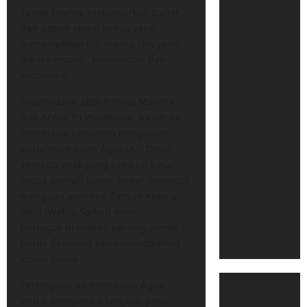
Tanpa Drama, meluncurkan trailer
dan poster resmi kedua yang
menampilkan sisi drama film yang
lebih personal, menyentuh dan
emosional.
Disutradarai oleh Rahabi Mandra
dan Arwin Tri Wardhana, trailer ini
membawa penonton menyusuri
perjalanan batin Agus (Ajil Ditto)
seorang anak yang tumbuh besar
tanpa pernah benar-benar mengerti
mengapa ayahnya, Sersan Kepala
Dedi (Wafda Saifan) memilih
bertugas di medan perang, meski
harus berulang kali meninggalkan
keluarganya.
Pertanyaan ini membawa Agus
untuk mengambil langkah yang