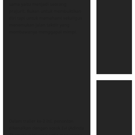
sama yaitu menjadi seorang
prajurit. Bukan untuk membuktikan
diri tapi untuk memahami sekaligus
menemukan jalan takdir yang
membawanya menggapai mimpi.
Dalam trailer ke-2 ini, penonton
dikenalkan dengan sosok Evi (Adinda
Thomas), istri yang setia menunggu,