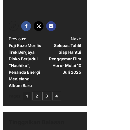
P
Previous:
Next:
Fuji Kaze Merilis
Selepas Tahlil
o
Trek Bergaya
Siap Hantui
s
Disko Berjudul
Penggemar Film
t
“Hachiko”,
Horor Mulai 10
Penanda Energi
Juli 2025
n
Menjelang
a
Album Baru
v
Pages:
1
2
3
4
i
g
a
Tinggalkan Balasan
t