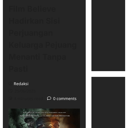
Film Believe
Hadirkan Sisi
Perjuangan
Keluarga Pejuang
Menanti Tanpa
Pasti
Redaksi
25/06/2025
4 minutes read
0 comments