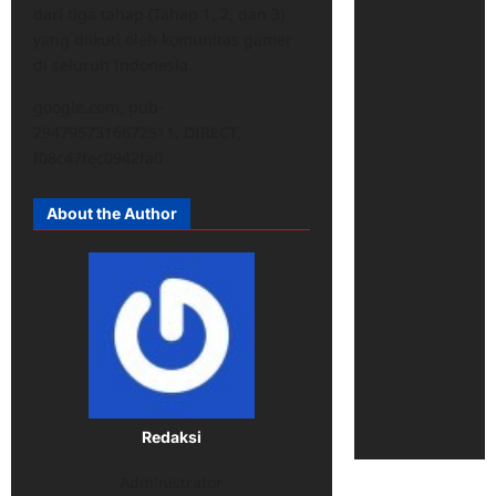
dari tiga tahap (Tahap 1, 2, dan 3)
yang diikuti oleh komunitas gamer
di seluruh Indonesia.
google.com, pub-
2947957316672511, DIRECT,
f08c47fec0942fa0
About the Author
Redaksi
Administrator