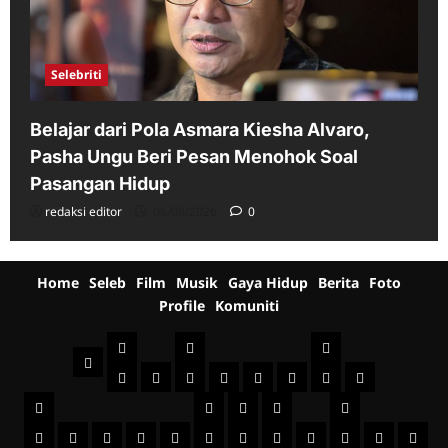
Selebriti
Belajar dari Pola Asmara Kiesha Alvaro,
Pasha Ungu Beri Pesan Menohok Soal
Pasangan Hidup
redaksi editor
06/08/2026
0
Home
Seleb
Film
Musik
Gaya Hidup
Berita
Foto
Profile
Komuniti
Seleb
Film
Musik
Home
Indonesia
International
Sinopsis
Jadwal
Televisi
Behind
Musik
Musik
Gaya
Berita
Film
Foto
+
Profile
The
Indonesia
Komuniti
Mancanegara
Hidup
Fashion
Healthy
Beauty
Kuliner
Jalan-
Umum
Foto
Jadwal
Bro
Scene
Sist
Fotography
Seni
Otomo