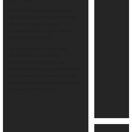
Platform ini menjadi wadah bagi
para pemain game dan esports di
seluruh Indonesia untuk
berkompetisi dan menunjukkan
bakat terbaik mereka.
Dalam Playhera Grand Finale
Tournament ini tak hanya
dimeriahkan oleh beberapa
tim terbaik namun juga dimeriahkan
oleh beberapa professional caster
serta bintang tamu yang membuat
suasana semakin seru.