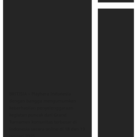
BRITISIA – Playhera Indonesia
dengan bangga mengumumkan
keberhasilan penyelenggaraan
kegiatan puncak dari Grand
Turnamen komunitas terbesar di
Indonesia secara online di 18 dan 19
Januari 2025.