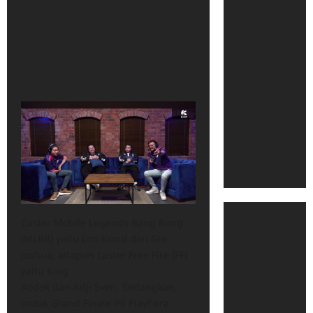
Caster Mobile Legends Bang Bang
(MLBB) yaitu Lim Kocul dan Gio
Joshua, adapun caster Free Fire (FF)
yaitu King
Kodok dan Adji Sven. Sedangkan,
untuk Grand Finale ini Playhera