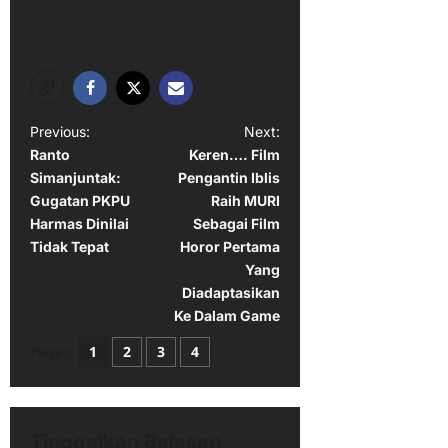
P
Previous:
Next:
Ranto
Keren…. Film
o
Simanjuntak:
Pengantin Iblis
s
Gugatan PKPU
Raih MURI
t
Harmas Dinilai
Sebagai Film
Tidak Tepat
Horor Pertama
n
Yang
a
Diadaptasikan
Ke Dalam Game
v
i
Pages:
1
2
3
4
g
a
Tinggalkan Balasan
t