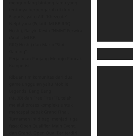
mengundang bintang tamu yang
tentunya berpengaruh di dunia
Esports, yaitu Alfi “Khezcute”
Nelphyana (Pelatih MLBB RRQ
Hoshi), Rasyid Kevin “NMM” Perwira
(Analis MLBB
RRQ Hoshi) dan Mario “Sipit
Gaming”.
Perjalanan Panjang Menuju Puncak
Kompetisi
Ribuan tim komunitas dari dua
game unggulan yaitu Mobile
Legends: Bang Bang
(MLBB) dan Free Fire (FF), telah
melalui proses kompleks untuk
mencapai babak Grand Final.
Turnamen ini dibagi menjadi tiga
fase: Open Qualifier, Main Event,
dan Grand. Open Qualifier terdiri