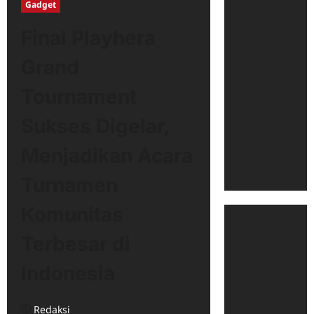
Gadget
Final Playhera
Grand
Tournament
Sukses Digelar,
Menjadikan Acara
Turnamen
Komunitas
Terbesar di
Indonesia
Redaksi