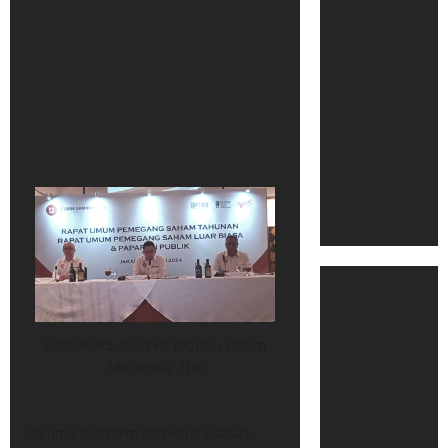
Foto: RUPS 2024 PT Jobubu Jarum
Minahasa Tbk
Kelima platform tersebut adalah,