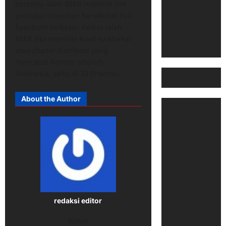
pertama ialah BEER memiliki izin
produksi minuman beralkohol Full
Spectrum terbesar. Kedua ialah
BEER kita memiliki Road-to-Market
atau chanel distribusi yang
mencapai hampir seluruh
Indonesia, yaitu di 33 Provinsi.
About the Author
redaksi editor
Editor