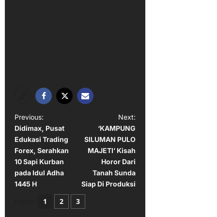
P
Previous:
Next:
Didimax, Pusat
‘KAMPUNG
o
Edukasi Trading
SILUMAN PULO
s
Forex, Serahkan
MAJETI’ Kisah
t
10 Sapi Kurban
Horor Dari
pada Idul Adha
Tanah Sunda
n
1445 H
Siap Di Produksi
a
Pages:
1
2
3
v