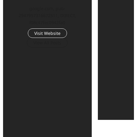
google.com, pub-
2947957316672511, DIRECT,
f08c47fec0942fa0
Visit Website
View All Posts