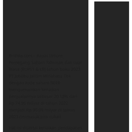
Britisia.com – Rapat Umum
Pemegang Saham Tahunan dan Luar
Biasa (RUPST & LB) tahun buku 2023
PT Jobubu Jarum Minahasa Tbk
dengan kode saham BEER
mengumumkan kenaikan
penjualannya sebesar 20.18% dari
Rp 74.96 milyar di tahun 2022
menjadi Rp 90.09 milyar di tahun
2023 (termasuk pita cukai).
Hal ini disertai kenaikan pendapatan