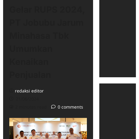
Gelar RUPS 2024,
PT Jobubu Jarum
Minahasa Tbk
Umumkan
Kenaikan
Penjualan
redaksi editor
21/06/2024
2 minutes read
0 comments