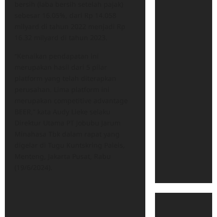
bersih (laba bersih setelah pajak)
sebesar 16.05%, dari Rp 14.058
milyard di tahun 2022 menjadi Rp
16.32 milyard di tahun 2023.
“Kenaikan pendapatan ini
merupakan hasil dari 5 pilar
platform yang telah diterapkan
perusahan. Lima platform ini
merupakan competitive advantage
BEER,” kata Audy Lieke selaku
Direktur Utama PT Jobubu Jarum
Minahasa Tbk dalam rapat yang
digelar di Tugu Kuntskring Paleis,
Menteng, Jakarta Pusat, Rabu
(19/6/2024).