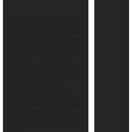
BRITISIA – Wajah Ceria dan sedikit
atraktif bergaya ala rapper terlihat
jelas dari Aktris cantik Dewi Sandra
saat menghadiri peluncuran trailer
film ‘Haji Backpacker’ di Epicentrum
XXI, Kuningan, Jakarta Selatan, Senin
(25/8/2014). Apa yang di lakukan
oleh dewi Sandra merupakan salah
satu bentuk cara menghilangkan
penat ketika bermain sinetron.
Seperti diketahui, Dewi saat ini
sedang sibuk syuting kejar tayang
untuk sebuah judul sinetron. “Kalau
disana kan (adegannya) nangis
terus. Makanya aku keluarkan stres
disini, hehehe,” ujar Dewi membuka
obrolan.