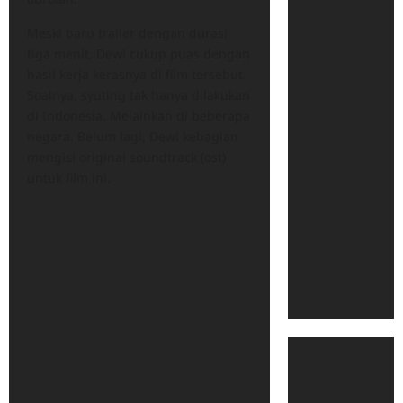
Meski baru trailer dengan durasi
tiga menit, Dewi cukup puas dengan
hasil kerja kerasnya di film tersebut.
Soalnya, syuting tak hanya dilakukan
di Indonesia. Melainkan di beberapa
negara. Belum lagi, Dewi kebagian
mengisi original soundtrack (ost)
untuk film ini.