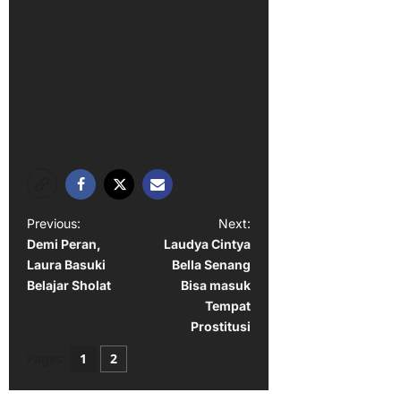
P
Previous:
Next:
Demi Peran,
Laudya Cintya
o
Laura Basuki
Bella Senang
s
Belajar Sholat
Bisa masuk
t
Tempat
Prostitusi
n
Pages:
1
2
a
v