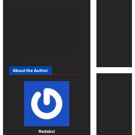
“Makanya, aku nonton trailer ini
indah banget. Film ini bukan hanya
bermanfaat untuk kita, tapi untuk
semuanya. Saya rasa kami semua
disini bekerja dan berkarya pakai
hati,” imbuh istri Agus Rahman
tersebut.
About the Author
Redaksi