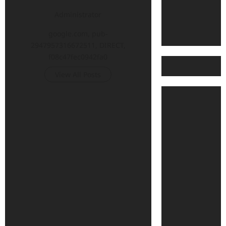
Administrator
google.com, pub-
2947957316672511, DIRECT,
f08c47fec0942fa0
View All Posts