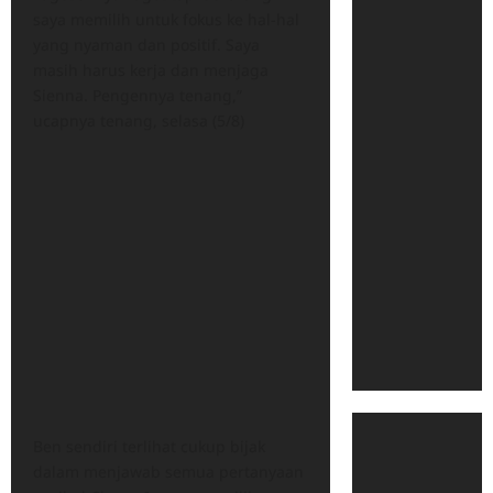
saya memilih untuk fokus ke hal-hal
yang nyaman dan positif. Saya
masih harus kerja dan menjaga
Sienna. Pengennya tenang,”
ucapnya tenang, selasa (5/8)
Ben sendiri terlihat cukup bijak
dalam menjawab semua pertanyaan