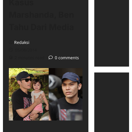
Kasus
Marshanda, Ben
Tahu Dari Media
Redaksi
05/08/2014
2 minutes read
0 comments