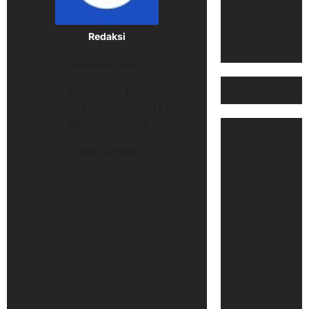
Redaksi
Administrator
google.com, pub-
2947957316672511, DIRECT,
f08c47fec0942fa0
View All Posts