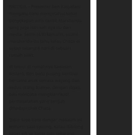
BRITISIA – Presenter Ben Kasyafani
mengaku baru mengetahui kabar
penyekapan artis cantik Marshanda
yang juga istri sah nya itu dari
media. Senin (4/8) kemarin, suami
marshanda itu tahu kalau Chaca di
sekap selama 8 hari di sebuah
rumah sakit.
di temui di rumahnya kawasan
bintaro, Ben baru pulang berlibur
bersama anak semata wayang dan
kedua orang tuanya, dengan sigap,
ben mencoba mengklarifikasi
permasalahan yang tengah
dihadapi oleh Chaca.
“Jujur saya baru dengar masalah ini
kemarin saat syuting. Kalau dibilang
kaget sih ya kaget tapi sekarang