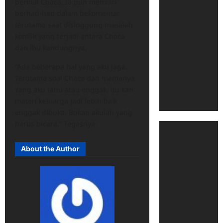
perihal Chaca. Ia pun memilih
berhati-hati dalam bekomentar
terutama saat disinggung masalah
konflik yang terjadi antara Chaca
dan ibu kandungnya.
“Ada beberapa hal yang aku jaga.
Terutama soal Chaca dan mamanya.
Yang aku tahu atau enggak, itu kan
materi keluarga jadi lebih baik
enggak dibuka. Bukan akulah yang
harus bicara.” Tegasnya.
About the Author