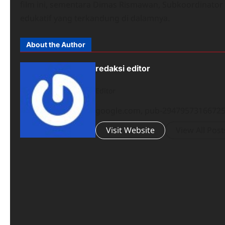
film ini, sementara Dimas Rismawan, Subkoordinator 
edukatif yang terkandung di dalamnya.
About the Author
redaksi editor
Editor
google.com, pub-294795731667251
Visit Website
View All Post