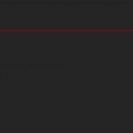
Pemasaran Aplikasi dan DKV, menyoroti pentingnya nilai
1, DIRECT, f08c47fec0942fa0
s