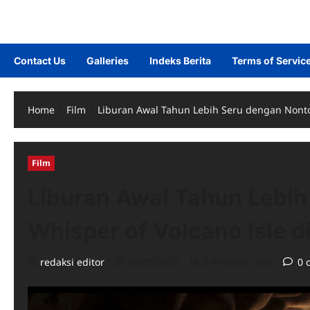
Contact Us
Galleries
Indeks Berita
Terms of Servic
Home
Film
Liburan Awal Tahun Lebih Seru dengan Nonton
Film
Liburan Awal Tahun Lebi
Whisper of Volcano Isle d
redaksi editor
02/01/2025
2 minutes read
0 