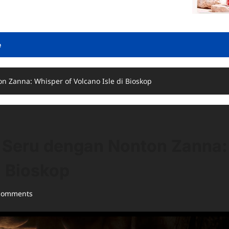
e
 Zanna: Whisper of Volcano Isle di Bioskop
h Seru dengan Nonton Zanna:
i Bioskop
comments