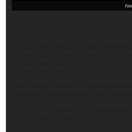
Fot
Britisia.com – Awal tahun 2025 menjadi momen yan
terutama dengan hadirnya film animasi terbaru, ‘Zann
ini mulai tayang di bioskop seluruh Indonesia pada
menghibur sekaligus edukatif.
‘Zanna: Whisper of Volcano Isle’ tidak hanya menyaji
tetapi juga cerita yang mengandung nilai-nilai edukat
Film ini bercerita tentang Zanna, seorang gadis yan
penuh tantangan. Bersama dua peri, Dinda dan Novi
pasukan musuh yang jahat.