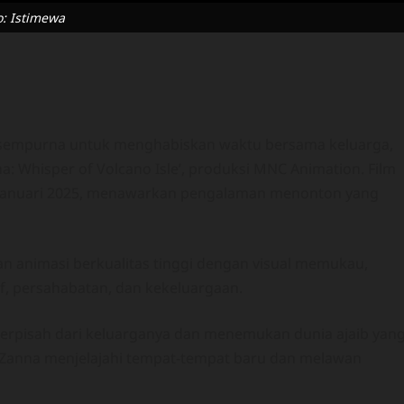
o: Istimewa
g sempurna untuk menghabiskan waktu bersama keluarga,
a: Whisper of Volcano Isle’, produksi MNC Animation. Film
 2 Januari 2025, menawarkan pengalaman menonton yang
kan animasi berkualitas tinggi dengan visual memukau,
if, persahabatan, dan kekeluargaan.
g terpisah dari keluarganya dan menemukan dunia ajaib yan
, Zanna menjelajahi tempat-tempat baru dan melawan