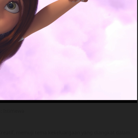
: Istimewa
Kreatif, memuji tema kekeluargaan yang diangkat dalam