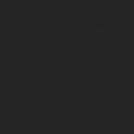
 Luna. Ia masih ingin meyakinkan diri sebelum memutuskan
us dipikirkan. Inginnya kalau sudah nikah nggak mau cerai.
ada,” tuntasnya.(cuk)