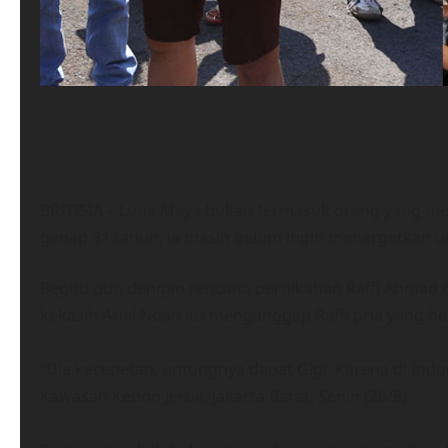
BRITISIA – Luna Maya bukan termasuk orang yang m
genap 31 tahun, ia masih belum ingin menargetkan u
Begitu pun dengan rencana pernikahan Raffi Ahmad da
kekasih Ariel Noah itu menganggap Raffi pria yang 
“Dia kecepetan, untungnya dapat Gigi.
Karena di Indo
Kawasan Kebon Jeruk, Jakarta Barat, Senin (26/8).