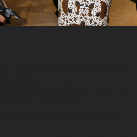
emilih untuk menikah muda. Bahkan
di usianya yang kini
ntuk menikah.
n Nagita Slavina. Meski meniliai terlalu cepat, mantan
beruntung bisa mendapatkan Nagita.
nesia kalau nikah muda masih emosi,” kata Luna di