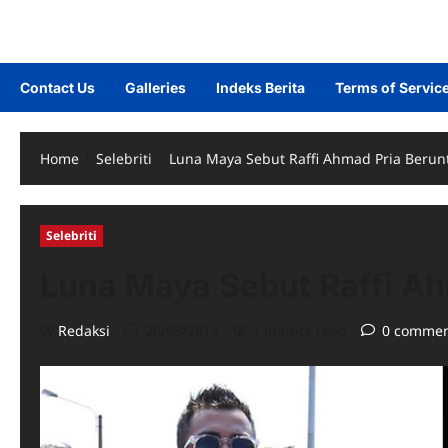
Contact Us
Galleries
Indeks Berita
Terms of Servic
Home
Selebriti
Luna Maya Sebut Raffi Ahmad Pria Beru
Selebriti
Luna Maya Sebut Raffi A
Redaksi
26/08/2014
1 minute read
0 commen