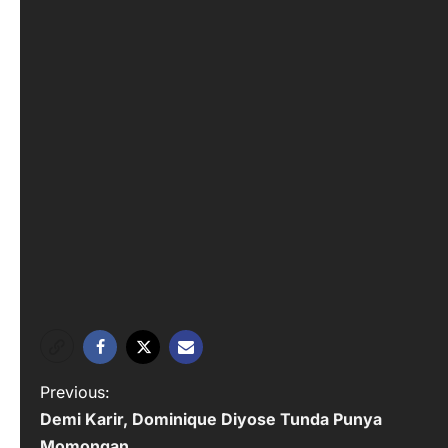
P
Previous:
Demi Karir, Dominique Diyose Tunda Punya
o
Momongan