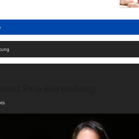
e
ntung
hmad Pria Beruntung
ts