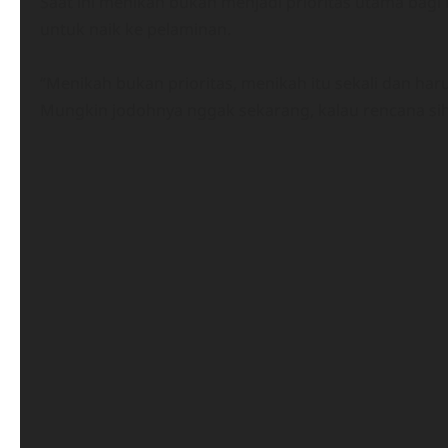
Saat ini menikah bukan menjadi prioritas utama bagi
untuk naik ke pelaminan.
“Menikah bukan prioritas, menikah itu sekali dan har
Mungkin jodohnya nggak sekarang, kalau rencana sih 