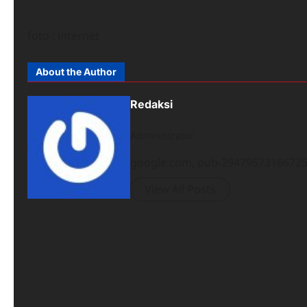
foto : internet
About the Author
Redaksi
Administrator
google.com, pub-294795731667251
View All Posts