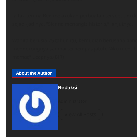
Ia tak terima Ben melakukan perbuatan tersebut di de
sejadi-jadinya. “Sienna menangis histeris,” lanjutnya.
Wanita berusia 25 tahun itu, kemudian berusaha bangk
mendorongnya sampai terhempas jatuh. “Aku menubru
memar,” ucapnya.(BIR)
About the Author
Redaksi
Administrator
View All Posts