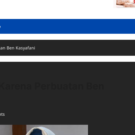
e
an Ben Kasyafani
Karena Perbuatan Ben
ts