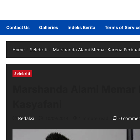
Contact Us
Galleries
Indeks Berita
Terms of Servic
Home
Selebriti
Marshanda Alami Memar Karena Perbuat
Selebriti
Marshanda Alami Memar 
Kasyafani
Redaksi
10/09/2014
1 minute read
0 commen