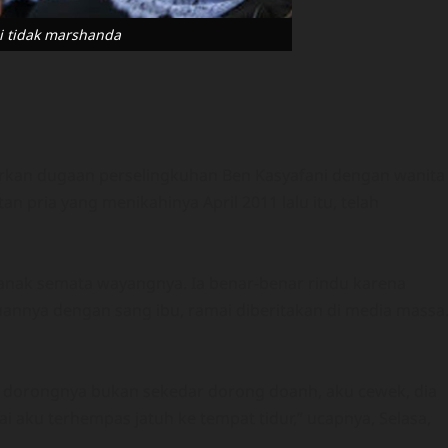
i tidak marshanda
rkan dugaan perselingkuhan Ben Kasyafani dengan wanita
 pria yang menikahinya April 2011 lalu itu, telah
, anak semata wayangnya. Ia benar-benar rindu karena
uannya dengan sang ibu, ramai diberitakan di media massa
 dorongnya bukan sekedar dorong doanh, aku cewek, dia
 aku terhempas jatuh ke tempat tidur,” ucapnya, Selasa,