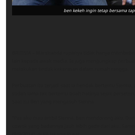
ben kekeh ingin tetap bersama tap
BRITISIA – Marshanda rupanya tidak hanya membebe
lain kepada awak media. Ia juga mengungkap perbuatan
melakukan tindak kekerasan dalam rumah tangga.
Perbuatan itu terjadi saat ia hendak bertemu Sienna
sudah lama tak bertemu buah hatinya sejak perseter
Saat itu Ben yang mengasuh Sienna.
“Pas aku mau ambil Sienna, ben mendorong aku. Dan
cowok yang badannya jauh lebih gede dari aku. Sampai
(9/9/2014), di PA Jakarta Pusat.