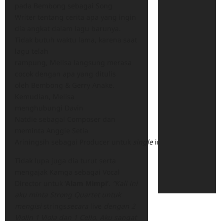
pada Bembong sebagai Song
Writer tentang cerita apa yang ingin
dia angkat dalam lagu barunya.
Tidak butuh waktu lama, karena saat
lagu telah
rampung, Melisa langsung merasa
cocok dengan apa yang ditulis
oleh Bembong & Gerry Anake.
Kemudian, Melisa
menghubungi Davin
Natdie sebagai Composer dan
meminta Anggie Setia
Ariningsih sebagai Producer untuk
single
ini.
Tidak lupa juga dia turut serta
mengajak Kamga sebagai Vocal
Director untuk ‘
Alam Mimpi’
.
“Kali ini
aku minta Strong Quartet untuk
mengisi
strings
secara
live
dengan 2
Violin 1 Viola dan 1 Cello. Aku sangat