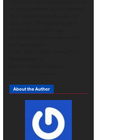
mimpi. Dia juga berharap lewat lagu
ini, para penikmat musik Indonesia
bisa merasakan kebahagiaan dari
jatuh cinta.
“Semoga yang jatuh
cinta juga bisa jadiin lagu
ini
soundtrack
percintaan mereka
ya!”
tutup Melisa.
Simak
single
terbaru Melisa Putri,
‘
Alam Mimpi’
di
seluruh
digital
streaming
platform
di Indonesia
About the Author