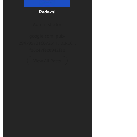
Redaksi
Administrator
google.com, pub-
2947957316672511, DIRECT,
f08c47fec0942fa0
View All Posts