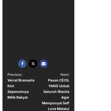
P
Previous:
Next:
Verrel Bramasta
Pesan CÉCIL
o
Kini
YANG Untuk
s
Sepenuhnya
Seluruh Wanita
t
Milik Rakyat
Agar
Mempunyai Self
n
Love Melalui