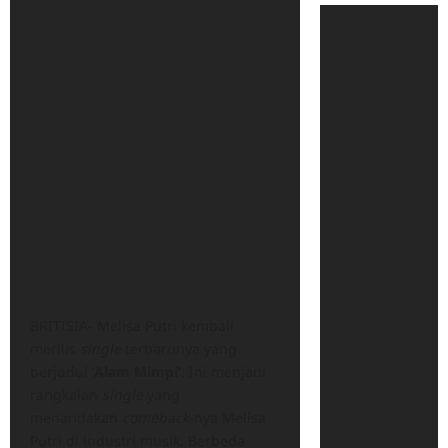
BRITISIA- Melisa Putri kembali
merilis
single
terbarunya yang
berjudul ‘
Alam Mimpi’
. Ini menjadi
rangkaian
single
yang
menandakan
comeback
-nya Melisa
Putri di industri musik. Berbeda