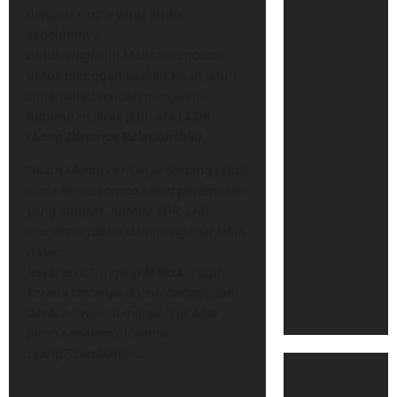
dengan
single
yang dirilis
sebelumnya,
untuk
single
ini Melisa mencoba
untuk menggambarkan kisah jatuh
cinta walau tengah menjalani
hubungan jarak jauh atau
LDR
(
Long Distance Relationship
)
.
“
Alam Mimpi ceritanya tentang jatuh
cinta ke seseorang lewat pertemuan
yang singkat. Karena LDR, jadi
mereka ngobrol dan mengenal lebih
dalam
lewat
text
,”
ungkap
Melisa
.
“Tapi
karena cintanya dalem banget, jadi
berasa kayak di mimpi. Kok bisa
jatuh sedalam ini sama
orang?”
tambahnya.