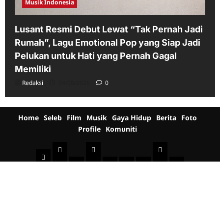
Musik Indonesia
Lusant Resmi Debut Lewat “Tak Pernah Jadi
Rumah”, Lagu Emotional Pop yang Siap Jadi
Pelukan untuk Hati yang Pernah Gagal
Memiliki
Redaksi
04/08/2026
0
Home
Seleb
Film
Musik
Gaya Hidup
Berita
Foto
Profile
Komuniti
Seleb
Film
Musik
Home
Indonesia
International
Sinopsis
Jadwal
Televisi
Behind
Musik
Musik
Gaya
Berita
Film
Foto
+
Profile
The
Indonesia
Komuniti
Mancanegara
Hidup
Fashion
Healthy
Beauty
Kuliner
Jalan-
Umum
Foto
Jadwal
Bro
Scene
Sist
Fotography
Seni
Otomo
jalan
Peristiwa
Acara
Budaya
Copyright © 2026 All rights reserved.
|
ReviewNews
by AF