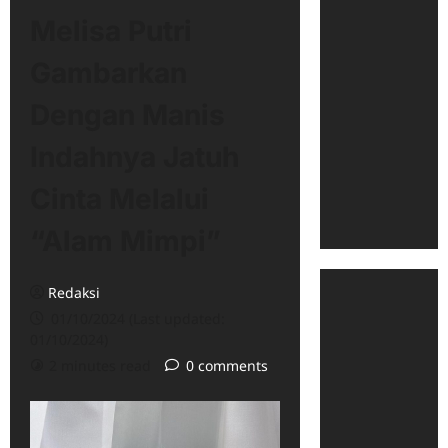
Melisa Putri
Gambarkan
Dengan Manis
Indahnya Jatuh
Cinta Melalui
“Alam Mimpi”
Redaksi
01/10/2024 (Last updated:
01/10/2024)
2 minutes read
0 comments