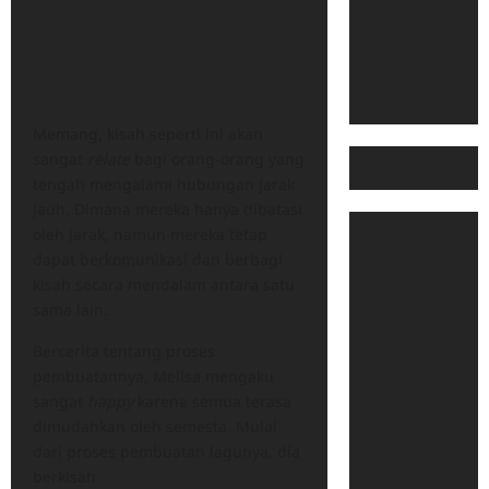
Memang, kisah seperti ini akan
sangat
relate
bagi orang-orang yang
tengah mengalami hubungan jarak
jauh. Dimana mereka hanya dibatasi
oleh jarak, namun mereka tetap
dapat berkomunikasi dan berbagi
kisah secara mendalam antara satu
sama lain.
Bercerita tentang proses
pembuatannya, Melisa mengaku
sangat
happy
karena semua terasa
dimudahkan oleh semesta. Mulai
dari proses pembuatan lagunya, dia
berkisah