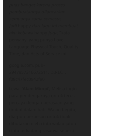
puas banget karena proses
pembuatannya dilancarkan
semuanya sama semesta,
jadi
happy
dari lagu ini membuat
aku kebawa
happy
juga,”
kata
penyanyi yang punya
L
ove
Language Physycal Touch, Quality
Time, dan Acts of Service ini.
google.com, pub-
2947957316672511, DIRECT,
f08c47fec0942fa0
Lewat ‘
Alam Mimpi’
, Melisa ingin
para pendengarnya untuk terus
percaya dengan perasaan yang
timbul dalam hati. Walau begitu,
dia-pun berpesan untuk tidak
dibutakan oleh cinta walau jatuh
cinta terkadang rasanya seperti