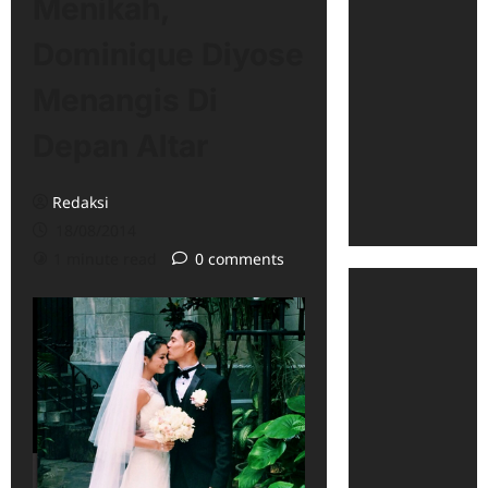
Menikah,
Dominique Diyose
Menangis Di
Depan Altar
Redaksi
18/08/2014
1 minute read
0 comments