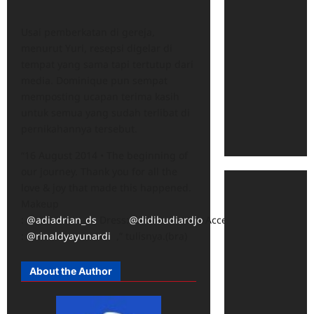
Usai pemberkatan di gereja,
menurut Yuri, resepsi digelar di
tempat yang sama tapi tertutup dari
media. Dominique pun sempat
memposting ucapan terima kasih
untuk semua yang sudah terlibat di
pernikahannya tersebut.
“16 August 2014 • The beginning of
our journey. Thank you for all the
love & joy that made this happened.
Makeup
:
@adiadrian_ds
Dress:
@didibudiardjo
Accessories
:
@rinaldyayunardi
,” tulisnya.(bra)
About the Author