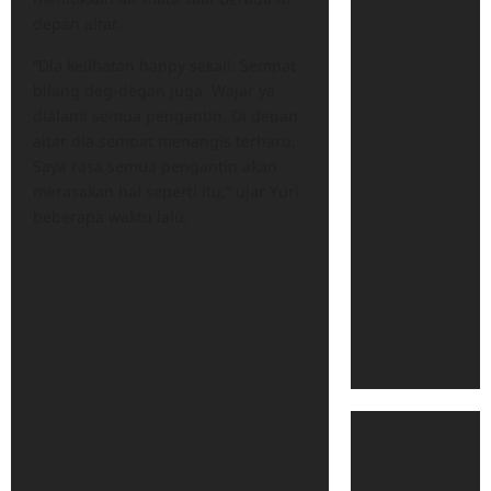
depan altar.
“Dia kelihatan happy sekali. Sempat
bilang deg-degan juga. Wajar ya
dialami semua pengantin. Di depan
altar dia sempat menangis terharu.
Saya rasa semua pengantin akan
merasakan hal seperti itu,” ujar Yuri
beberapa waktu lalu.