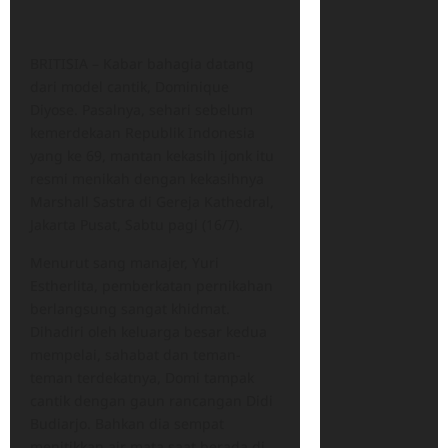
BRITISIA – Kabar bahagia datang
dari model cantik, Dominique
Diyose. Pasalnya, sehari sebelum
kemerdekaan Republik Indonesia
yang ke 69, mantan kekasih ijonk itu
resmi menikah dengan kekasihnya
Marshall Sastra di Gereja Kathedral,
Jakarta Pusat, Sabtu pagi (16/7).
Menurut sang manajer, Yuri
Estherlita, pemberkatan pernikahan
berlangsung sangat khidmat.
Dihadiri oleh keluarga besar kedua
mempelai, sahabat dan teman-
teman terdekatnya, Domi tampak
cantik dengan gaun rancangan Didi
Budiarjo. Bahkan dia sempat
menitikkan air mata saat berada di