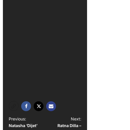
P
Previous:
Next:
Natasha ‘Dijet’
Ratna Dilla –
o