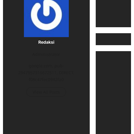
Redaksi
Administrator
google.com, pub-
2947957316672511, DIRECT,
f08c47fec0942fa0
View All Posts