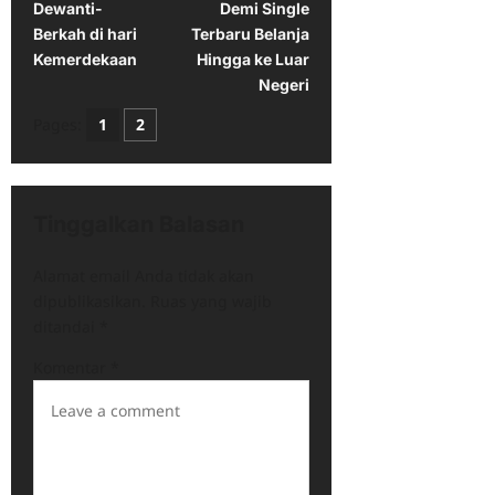
Dewanti-
Demi Single
s
Berkah di hari
Terbaru Belanja
t
Kemerdekaan
Hingga ke Luar
Negeri
n
Pages:
1
2
a
v
i
Tinggalkan Balasan
g
a
Alamat email Anda tidak akan
t
dipublikasikan.
Ruas yang wajib
ditandai
*
i
Komentar
*
o
n