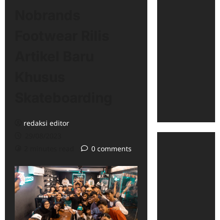
Nobrands
Footwear Rilis
Artikel Baru
Khusus
Skateboarding
redaksi editor
29/08/2023
2 minutes read
0 comments