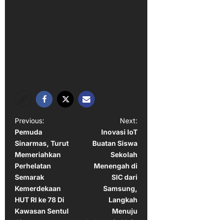
P
Previous:
Next:
Pemuda
Inovasi IoT
o
Sinarmas, Turut
Buatan Siswa
s
Memeriahkan
Sekolah
t
Perhelatan
Menengah di
Semarak
SIC dari
n
Kemerdekaan
Samsung,
a
HUT RI ke 78 Di
Langkah
Kawasan Sentul
Menuju
v