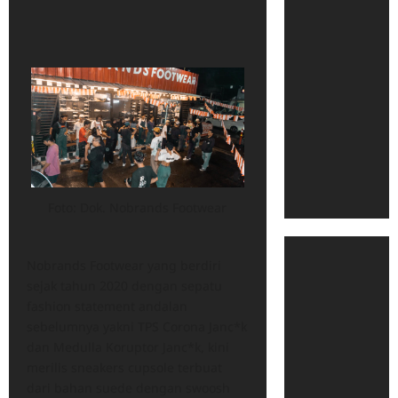
Foto: Dok. Nobrands Footwear
Nobrands Footwear yang berdiri
sejak tahun 2020 dengan sepatu
fashion statement andalan
sebelumnya yakni TPS Corona Janc*k
dan Medulla Koruptor Janc*k, kini
merilis sneakers cupsole terbuat
dari bahan suede dengan swoosh