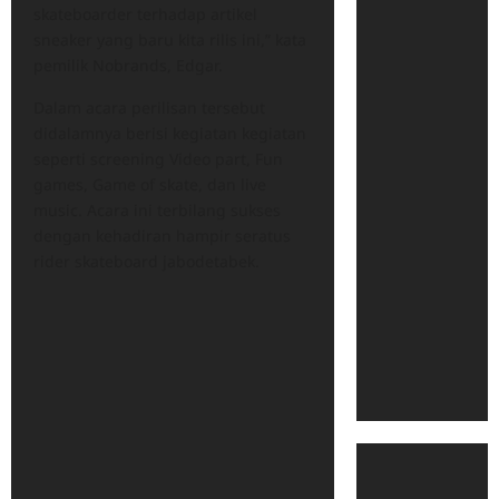
skateboarder terhadap artikel
sneaker yang baru kita rilis ini,” kata
pemilik Nobrands, Edgar.
Dalam acara perilisan tersebut
didalamnya berisi kegiatan kegiatan
seperti screening Video part, Fun
games, Game of skate, dan live
music. Acara ini terbilang sukses
dengan kehadiran hampir seratus
rider skateboard jabodetabek.