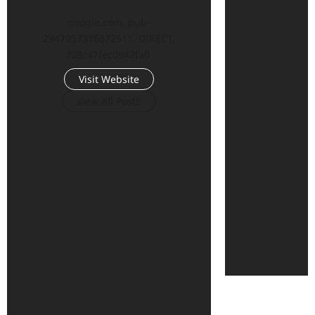
google.com, pub-
2947957316672511, DIRECT,
f08c47fec0942fa0
Visit Website
View All Posts