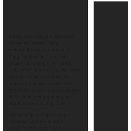
Britisia.com – Sebuah lokal brand,
Nobrands Footwear yang
memproduksi sepatu berkualitas
tinggi kembali merilis artikel
sneaker baru yang diberi nama
‘Nobrands Signature Cupsole’. Acara
yang berlangsung di Nobrands
Store di Jln. Cinere raya No. 17B,
kota Depok pada Minggu 27 Agustus
2023 lalu ini mengundang para
skateboarder di Jabodetabek.
“Kita sengaja mengundang para
skateboarder hadir di acara ini
untuk melihat respon para