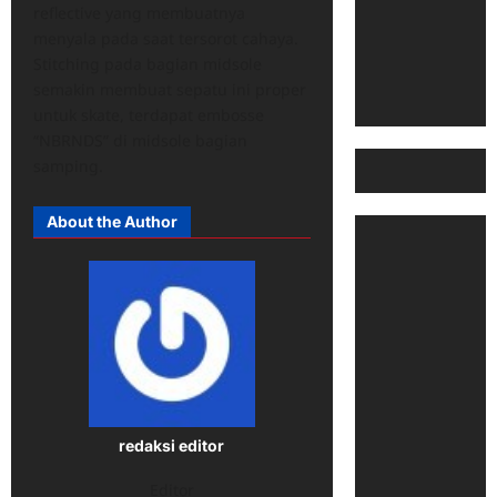
reflective yang membuatnya
menyala pada saat tersorot cahaya.
Stitching pada bagian midsole
semakin membuat sepatu ini proper
untuk skate, terdapat embosse
“NBRNDS” di midsole bagian
samping.
About the Author
redaksi editor
Editor