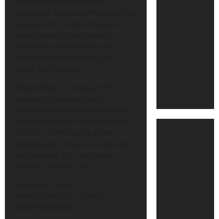
“Single baru ini sebenarnya
kelanjutan, kita ada sambungan dari
yang kemarin single pertama dan
kedua,” papar Chevra seraya
menyebut single pertama dan
keduanya ‘Dimana Hatimu dan
‘Masih Mencintainya’.
Single ketiga ini sengaja dirilis
sebagai pemanasan jelang
peluncuran album perdana mereka
yang dijadwalkan rilis akhir tahun
2014 ini. “Sekarang lagi proses
penggarapan, tinggal dua lagu lagi
baru kita siap rilis,” tandasnya.
(bra/foto : britisia.com)
google.com, pub-
2947957316672511, DIRECT,
f08c47fec0942fa0