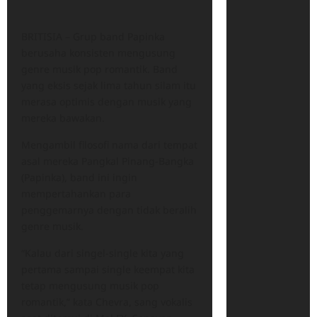
BRITISIA – Grup band Papinka
berusaha konsisten mengusung
genre musik pop romantik. Band
yang eksis sejak lima tahun silam itu
merasa optimis dengan musik yang
mereka bawakan.
Mengambil filosofi nama dari tempat
asal mereka Pangkal Pinang-Bangka
(Papinka), band ini ingin
mempertahankan para
penggemarnya dengan tidak beralih
genre musik.
“Kalau dari singel-single kita yang
pertama sampai single keempat kita
tetap mengusung musik pop
romantik,” kata Chevra, sang vokalis