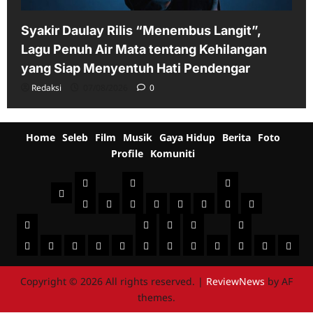
Syakir Daulay Rilis “Menembus Langit”,
Lagu Penuh Air Mata tentang Kehilangan
yang Siap Menyentuh Hati Pendengar
Redaksi
07/08/2026
0
Home
Seleb
Film
Musik
Gaya Hidup
Berita
Foto
Profile
Komuniti
Seleb
Film
Musik
Home
Indonesia
International
Sinopsis
Jadwal
Televisi
Behind
Musik
Musik
Gaya
Berita
Film
Foto
+
Profile
The
Indonesia
Komuniti
Mancanegara
Hidup
Fashion
Healthy
Beauty
Kuliner
Jalan-
Umum
Foto
Jadwal
Bro
Scene
Sist
Fotography
Seni
Otomo
jalan
Peristiwa
Acara
Budaya
Copyright © 2026 All rights reserved.
|
ReviewNews
by AF
themes.