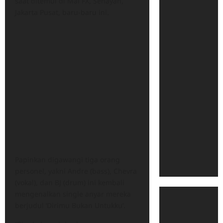
saat ditemui di Mal FX, Senayan,
Jakarta Pusat, baru-baru ini.
Papinkan digawangi tiga orang
personel, yakni Andre (bass), Chevra
(vokal), dan BJ (drum) ini kembali
mengenalkan single anyar mereka
berjudul ‘Dirimu Bukan Untukku’.