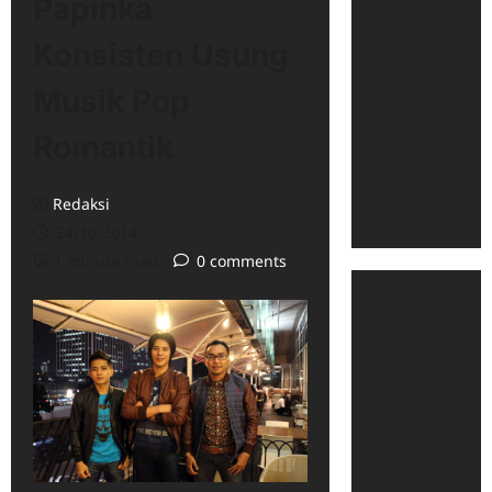
Papinka
Konsisten Usung
Musik Pop
Romantik
Redaksi
24/10/2014
1 minute read
0 comments