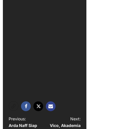
P
Previous:
Next:
Arda Naff Siap
Vico, Akademia
o