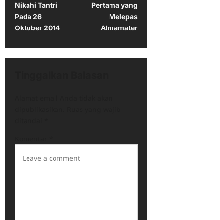
Nikahi Tantri
Pertama yang
s
Pada 26
Melepas
t
Oktober 2014
Almamater
n
a
v
Tinggalkan Balasan
i
Alamat email Anda tidak akan
g
dipublikasikan.
Ruas yang wajib
a
ditandai
*
t
Komentar
*
i
o
n