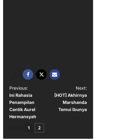
P
Previous:
Next:
Ini Rahasia
[HOT] Akhirnya
o
Penampilan
Marshanda
s
Cantik Aurel
Temui Ibunya
t
Hermansyah
n
Pages:
1
2
a