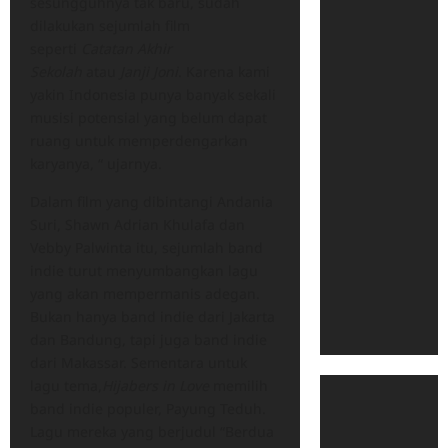
sesungguhnya tak baru, sudah
dilakukan sejumlah film
seperti
Catatan Akhir
Sekolah
atau
Janji Joni
. Karena kami
yakin Indonesia punya banyak sekali
musisi potensial yang belum dapat
ruang untuk memperdengarkan
karyanya, “ ujarnya.
Dalam film yang dibintangi Andania
Suri, Shawn Adrian Khulafa dan
Vebby Palwinta itu, sejumlah band
indie turut menyumbangkan lagu
yang akan mempermanis adegan.
Bukan hanya band indie dari Jakarta
dan Bandung, tapi juga band indie
dari Makassar. Sementara untuk
lagu tema,
Hijabers in Love
memilih
band indie populer, Payung Teduh.
Lagu mereka yang berjudul “Berdua