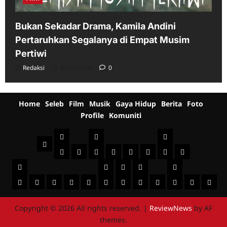
Bukan Sekadar Drama, Kamila Andini
Pertaruhkan Segalanya di Empat Musim
Pertiwi
Redaksi
07/08/2026
0
Home
Seleb
Film
Musik
Gaya Hidup
Berita
Foto
Profile
Komuniti
Seleb
Film
Musik
Home
Indonesia
International
Sinopsis
Jadwal
Televisi
Behind
Musik
Musik
Gaya
Berita
Film
Foto
+
Profile
The
Indonesia
Komuniti
Mancanegara
Hidup
Fashion
Healthy
Beauty
Kuliner
Jalan-
Umum
Foto
Jadwal
Bro
Scene
Sist
Fotography
Seni
Otomo
jalan
Peristiwa
Acara
Budaya
Copyright © 2026 All rights reserved.
|
ReviewNews
by AF
themes.