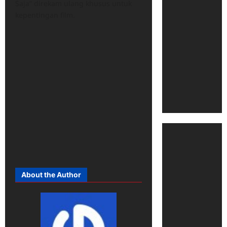
Saja” direkam ulang khusus untuk
kepentingan film.
About the Author