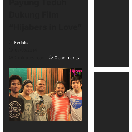
Payung Teduh
Dukung Film
“Hijabers in Love”
Redaksi
07/08/2014
2 minutes read
0 comments