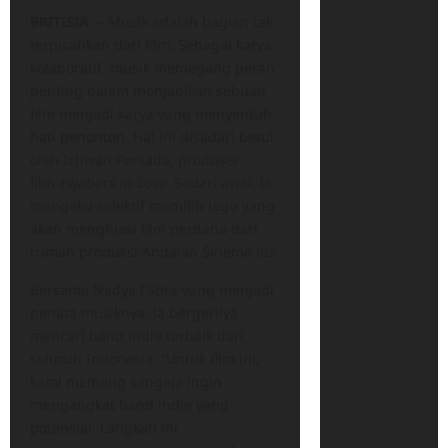
BRITISIA –
Musik adalah bagian tak
terpisahkan dari film. Sebagai karya
kolaboratif, musik memegang peran
penting dalam menjadikan sebuah
film menjadi karya yang menyentuh
hati penonton. Hal ini disadari betul
oleh Ichwan Persada, produser
film
Hijabers in Love
. Sedari awal, ia
mengaku selektif memilih lagu yang
akan menghiasi film perdana dari
rumah produksi Andalan Sinema itu.
Bersama Nadya Fatira yang menjadi
penata musiknya, ia bergerilya
mencari band indie terbaik dari
seluruh Indonesia. “Untuk film ini,
kami memang sengaja ingin
mengangkat band indie yang
potensial. Langkah ini