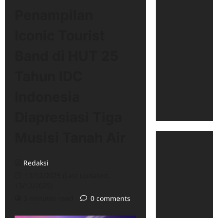
Penampilan
Iconic Tourist
Band di HUT 25
Tahun IDC
Indonesia
Diapresiasi Tiga
Musisi Tanah Air
Redaksi
13/12/2025 (Last updated:
13/12/2025)
3 minutes read
0 comments