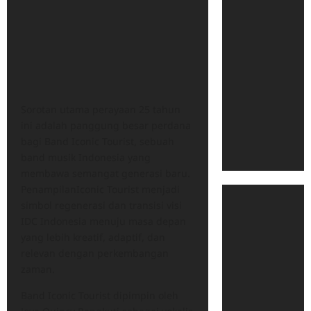
Sorotan utama perayaan 25 tahun
ini adalah panggung besar perdana
bagi Band Iconic Tourist, sebuah
band musik Indonesia yang
membawa semangat generasi baru.
PenampilanIconic Tourist menjadi
simbol regenerasi dan transisi visi
IDC Indonesia menuju masa depan
yang lebih kreatif, adaptif, dan
relevan dengan perkembangan
zaman.
Band Iconic Tourist dipimpin oleh