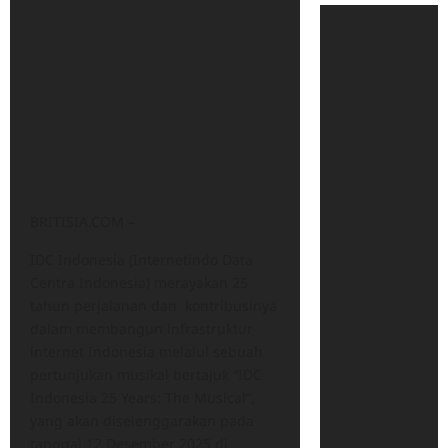
BRITISIA.COM –
IDC Indonesia (Internetindo Data
Centra Indonesia) merayakan 25
tahun perjalanan dan kontribusinya
dalam membangun infrastruktur
internet Indonesia melalui sebuah
pertunjukan musikal bertajuk “IDC
Indonesia 25 Years: The Musical”,
yang akan diselenggarakan pada
tanggal 12 Desember 2025 di