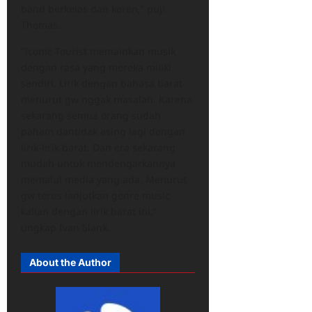
band berkelas dan keren,” puji
Thomas.
“Iconic Tourist memainkan musik
dengan rasa yang mereka miliki
sendiri. Lirik dengan bahasa barat
menurut gw nggak masalah. Karena
sekarang semua orang sudah
paham dantidak asing lagi dengan
lirik-lirik barat. Dan era sekarang
mudah untuk mendengarkannya
memalui media yang ada. Menurut
gw terus lanjutkan genre music
kalian dengan lirik barat ini,”
ungkap Ivan Slank.
About the Author