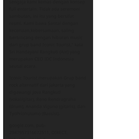
sengaja kami kemas dengan konsep
full entertain. Tidak ada seremoni
sambutan, ini itu yang bersifat
resmi. Kami bawa Santai dengan
keceriaan,kebersamaan, saling
berbincang dengan hiburan music
dari grup band Iconic Tourist,” kata
Sri Handayani Rangkuti (Aie) yang
merupakan CEO IDC Indonesia
seusai acara.
Iconic Tourist merupakan Grup band
rock alternatif dari Jakarta yang
digawangi Jova Rangkuti
(vokal/gitar), Reno Rendragraha
(drum), Ananda Viguno (gitaris), dan
TyoPriohutomo (Bassist).
google.com, pub-
2947957316672511, DIRECT,