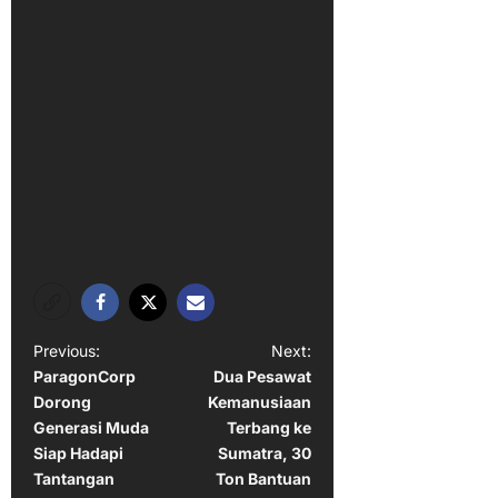
P
Previous:
Next:
ParagonCorp
Dua Pesawat
o
Dorong
Kemanusiaan
s
Generasi Muda
Terbang ke
t
Siap Hadapi
Sumatra, 30
Tantangan
Ton Bantuan
n