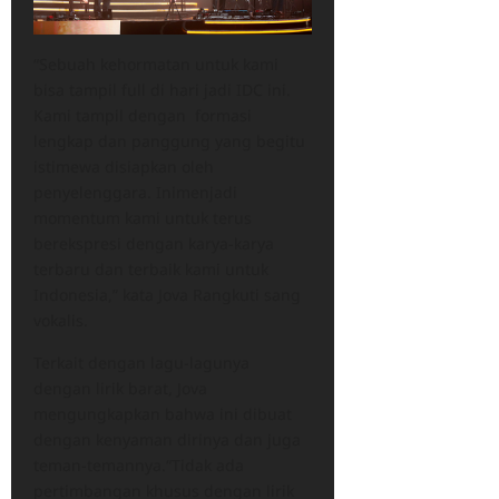
“Sebuah kehormatan untuk kami
bisa tampil full di hari jadi IDC ini.
Kami tampil dengan formasi
lengkap dan panggung yang begitu
istimewa disiapkan oleh
penyelenggara. Inimenjadi
momentum kami untuk terus
berekspresi dengan karya-karya
terbaru dan terbaik kami untuk
Indonesia,” kata Jova Rangkuti sang
vokalis.
Terkait dengan lagu-lagunya
dengan lirik barat, Jova
mengungkapkan bahwa ini dibuat
dengan kenyaman dirinya dan juga
teman-temannya.“Tidak ada
pertimbangan khusus dengan lirik