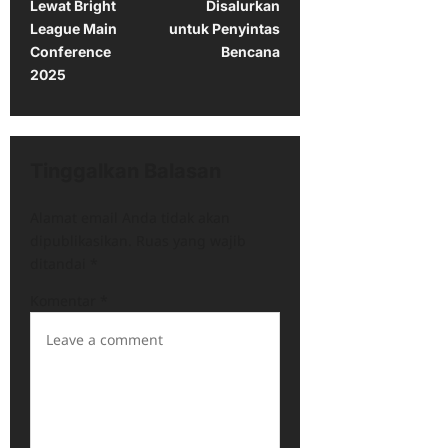
Lewat Bright
Disalurkan
a
League Main
untuk Penyintas
Conference
Bencana
v
2025
i
g
a
Tinggalkan Balasan
t
i
Alamat email Anda tidak akan
o
dipublikasikan.
Ruas yang wajib
ditandai
*
n
Komentar
*