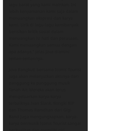
lagu barat yang kami mainkan. Ini
lebih kenyamanan kami saja dalam
menuangkan ekspresi dan karya
kami. Lirik di lagu-lagu kamibanyak
berisikan kritik sosial dalam
menuangkan isi hati dan perasaan.
Kami menuangkan semua dengan
apa adanya,” jelas Jova diamini
teman-temannya.
Jova Rangkuti bersama Iconic Tourist
juga akan melanjutkan aksinya dari
panggung ke panggung musik
Tanah Air. Mereka akan terus
mengeluarkan karya-karya
terbaiknya.Ivan Slank, Bongki BIP
dan Thomas Ramdhan dari Gigi
Band juga mengungkapkan, karya-
karya bermusik Iconis Tourist sangat
berkualitas dan memiliki ciri