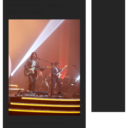
2947957316672511, DIRECT,
f08c47fec0942fa0
“Perhelatan HUT IDC ke-25 ini