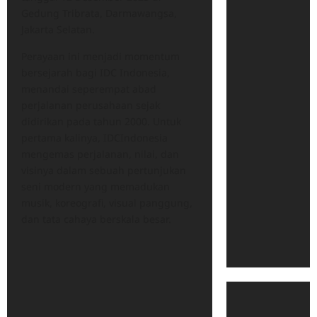
Gedung Tribrata, Darmawangsa,
Jakarta Selatan.
Perayaan ini menjadi momentum
bersejarah bagi IDC Indonesia,
menandai seperempat abad
perjalanan perusahaan sejak
didirikan pada tahun 2000. Untuk
pertama kalinya, IDCIndonesia
mengemas perjalanan, nilai, dan
visinya dalam sebuah pertunjukan
seni modern yang memadukan
musik, koreografi, visual panggung,
dan tata cahaya berskala besar.