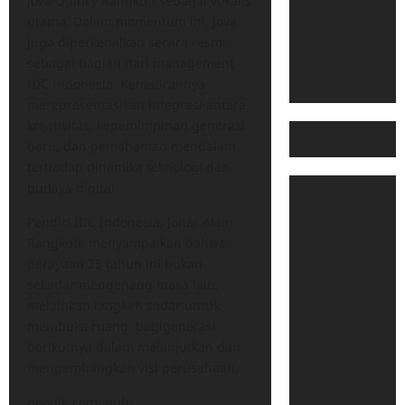
Jova Quincy Rangkuti sebagai vokalis
utama. Dalam momentum ini, Jova
juga diperkenalkan secara resmi
sebagai bagian dari management
IDC Indonesia. Kehadirannya
merepresentasikan integrasi antara
kreativitas, kepemimpinan generasi
baru, dan pemahaman mendalam
terhadap dinamika teknologi dan
budaya digital.
Pendiri IDC Indonesia, Johar Alam
Rangkuti, menyampaikan bahwa
perayaan 25 tahun ini bukan
sekadar mengenang masa lalu,
melainkan langkah sadar untuk
membuka ruang bagigenerasi
berikutnya dalam melanjutkan dan
mengembangkan visi perusahaan.
google.com, pub-