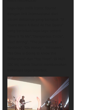
f08c47fec0942fa0
Lagu-lagu milik Iconic Tourist
dengan lirik Internasional dari
album debutnya yang bertajuk “If
There Were A Band At The Opera”
yang berisikan lagu-lagu seperti
“Give It To Me”,“Dangerous Circle”,
“Bad Wiring”, “The Jealous Are
Restless”, “Oh Honey”, “Whispers”,
“No One is Going to Know the
Difference” dan “Too Tired”. Di HUT
IDC ini, Iconic Tourist membawakan
beberapa lagu tersebut.