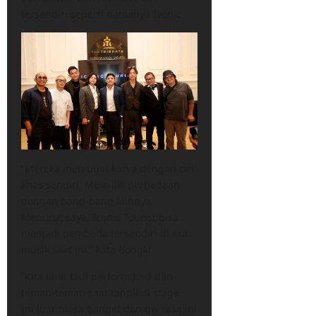
tersendiri seperti namanya Ivonic.
“Mereka membuat karya dengan ciri
khas sendiri. Memiliki perbedaan
dengan band-band lainnya.
Menurut saya, Iconic Tourist bisa
menjadi pembeda tersendiri di era
musik saat ini,” kata Bongki.
“Kita lihat tadi perform Jova dan
teman-teman saat tanpil di stage.
Ini luar biasa banget dan gw rasa ini