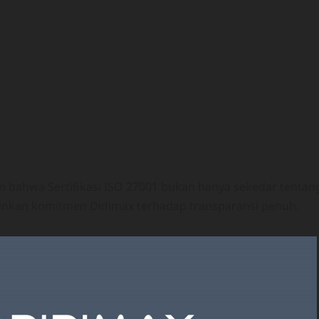
n bahwa Sertifikasi ISO 27001 bukan hanya sekedar tentan
minkan komitmen Didimax terhadap transparansi penuh.