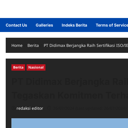
Contact Us
Galleries
Indeks Berita
Terms of Servic
Home
Berita
PT Didimax Berjangka Raih Sertifikasi ISO
Berita
Nasional
PT Didimax Berjangka Raih
Tegaskan Komitmen Terh
redaksi editor
26/07/2024 (Last updated: 26/07/2024)