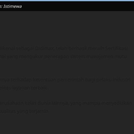
o: Istimewa
dikenal sebagai Didimax, telah berhasil meraih Sertifikasi
asional yang mengukur penerapan sistem manajemen mutu
nya terhadap ketentuan pemerintah bagi pelaku industri
itas layanan terbaik.
 perusahaan kelas dunia lainnya, yang mampu menyediakan
ualitas yang terjamin.