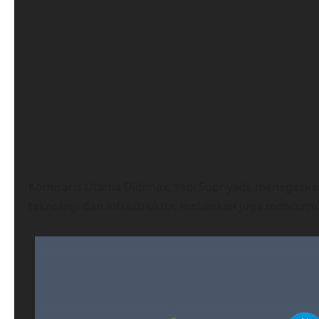
Komisaris Utama Didimax, Yadi Supriyadi, menegaska
teknologi dan infrastruktur, melainkan juga mencer