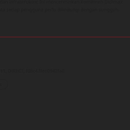
i dan infrastruktur. Ini mencerminkan komitmen Didimax
ta setiap pengguna perlu dilindungi dengan sungguh-
1, DIRECT, f08c47fec0942fa0
s