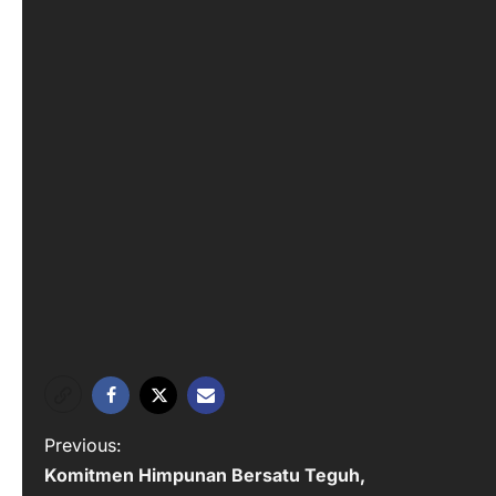
P
Previous:
Komitmen Himpunan Bersatu Teguh,
o