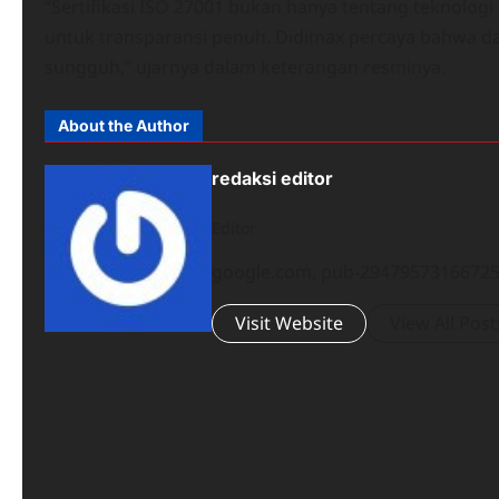
“Sertifikasi ISO 27001 bukan hanya tentang teknolog
untuk transparansi penuh. Didimax percaya bahwa da
sungguh,” ujarnya dalam keterangan resminya.
About the Author
redaksi editor
Editor
google.com, pub-294795731667251
Visit Website
View All Post