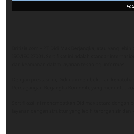
Fot
Britisia.com – PT Didi Max Berjangka, atau yang lebih 
ISO/IEC 27001. Sertifikat ini adalah standar intern
dan keamanan dalam layanan teknologi informasi.
Dengan prestasi ini, Didimax membuktikan kepatuhan
Perdagangan Berjangka Komoditi, yang menuntut kual
Sertifikasi ini menempatkan Didimax setara dengan
layanan dengan struktur yang lebih terorganisir dan k