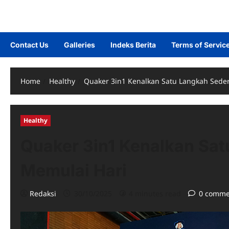
Contact Us
Galleries
Indeks Berita
Terms of Servic
Home
Healthy
Quaker 3in1 Kenalkan Satu Langkah Sede
Healthy
Quaker 3in1 Kenalkan Sa
Memulai Hari
Redaksi
30/10/2025
4 minutes read
0 comme