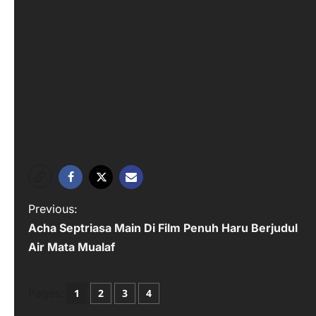
P
Previous:
Acha Septriasa Main Di Film Penuh Haru Berjudul
o
Air Mata Mualaf
s
t
Pages:
1
2
3
4
n