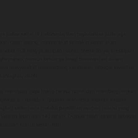
 hidup sehat di Indonesia, dari popularitas olahraga
kan clean eating, masyarakat semakin sadar akan
tivitas fisik hingga asupan nutrisi. Menariknya, meskipun
hematan, namun keluarga tetap berinvestasi dalam
ahwa masyarakat memandang kesehatan sebagai investasi
Insights, 2024).
kerap membuat gaya hidup terasa rumit dan membingungkan
ab isu tersebut, Quaker Indonesia, melalui inisiatif
ngkah sederhana melalui pemilihan asupan nutrisi yang
Selama lebih dari 140 tahun, Quaker telah dikenal sebagai
uhan nutrisi sehari-hari.