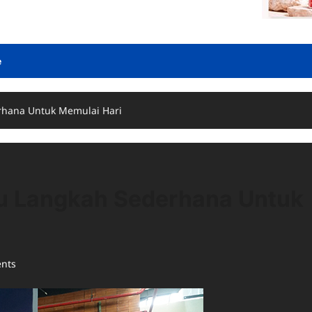
e
rhana Untuk Memulai Hari
tu Langkah Sederhana Untuk
nts