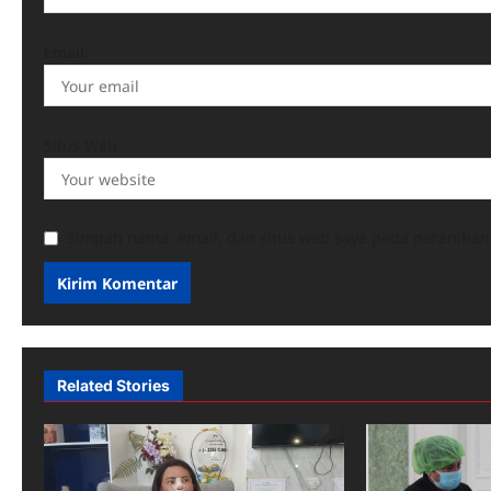
Email
Situs Web
Simpan nama, email, dan situs web saya pada peramban 
Related Stories