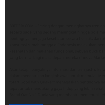
BRITISIA.COM – Seiring dengan meningkatnya tren gaya
seperti padel yang sedang meningkat hingga pola ma
pentingnya menjaga kesehatan secara holistik, dari ak
konsumsi rumah tangga di Indonesia melakukan peng
kesehatan dan makanan fungsional, sebuah bukti b
yang bernilai bagi masa depan mereka (Innova Market 
Akan tetapi, banyaknya informasi dan tren justru 
dalam menentukan langkah awal untuk memulai. Menjaw
“Start Good with Quaker,” menegaskan pentingnya la
tepat untuk mendukung gaya hidup yang lebih sehat. 
Brand Oat No.1 Dunia yang membantu memenuhi kebut