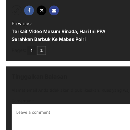
P
Previous:
Terkait Video Mesum Rinada, Hari Ini PPA
o
Serahkan Barbuk Ke Mabes Polri
s
Pages:
1
2
t
n
a
Tinggalkan Balasan
v
Alamat email Anda tidak akan dipublikasikan.
Ruas yang waj
i
Komentar
*
g
a
t