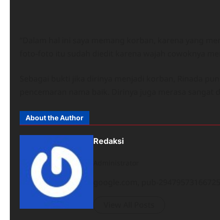
“Dalam hal ini saya memang korban, karena yang meng-
foto-foto itu sudah diedit karena wajah cowoknya mem
Sebagai bukti jika dirinya menjadi korban, Rinada pun
pencemaran nama baik. Dirinya juga merasa sangat di
About the Author
Redaksi
Administrator
google.com, pub-294795731667251
View All Posts