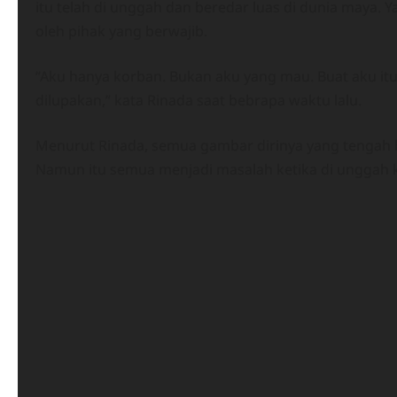
itu telah di unggah dan beredar luas di dunia maya. 
oleh pihak yang berwajib.
“Aku hanya korban. Bukan aku yang mau. Buat aku it
dilupakan,” kata Rinada saat bebrapa waktu lalu.
Menurut Rinada, semua gambar dirinya yang tengah 
Namun itu semua menjadi masalah ketika di unggah 