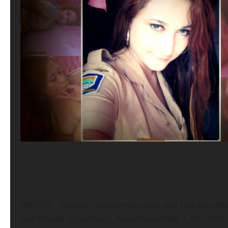
BRITISIA – Dengan beredarnya video dan foto-foto
jiwa Rinada terguncang. Bagaimana tidak ?, foto-fo