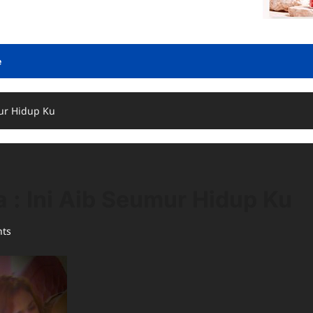
e
mur Hidup Ku
 : Ini Aib Seumur Hidup Ku
ts