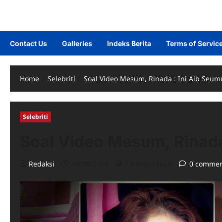
Contact Us
Galleries
Indeks Berita
Terms of Servic
Home
Selebriti
Soal Video Mesum, Rinada : Ini Aib Seu
Selebriti
Soal Video Mesum, Rinada
Redaksi
10/09/2014
1 minute read
0 commen