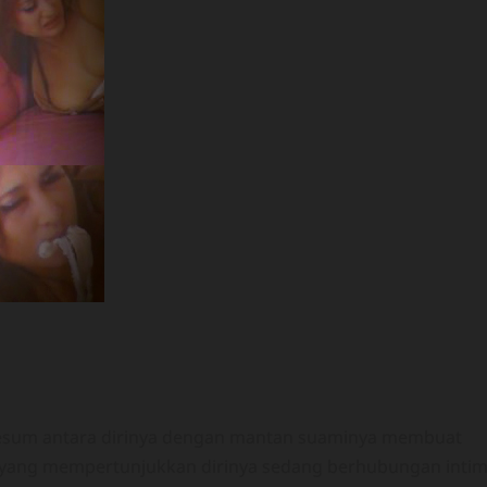
 mesum antara dirinya dengan mantan suaminya membuat
to yang mempertunjukkan dirinya sedang berhubungan inti