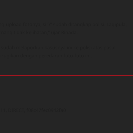
upload fotonya, si ‘Y’ sudah ditangkap polisi. Lagipula,
ang tidak kelihatan,” ujar Rinada.
 sudah melaporkan kasusnya ini ke polisi atas pasal
rugikan dengan peredaran foto-foto ini.
1, DIRECT, f08c47fec0942fa0