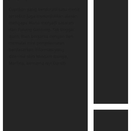
Cuplikan yang berdurasi satu menit
tersebut juga menunjukkan alasan
mengapa Alana menjadi sasaran
dari Pulung Gantung. Tak tinggal
diam, Rian bersama dengan Ben
memulai misi penyelamatan
berdasarkan informasi yang
diterima oleh khodam ibunya,
Marlina, bernama Nyi Darsih.