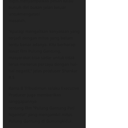
ingin.menyampaikan pesan kalau
bunuh diri bukan jalan keluar
untukmengatasi
masalah.
“Apalagi mengaitkan kenyataan yang
terjadi dengan mitos yang belum
tentu benar adanya. Kita berharap
lewat film Pulung Gantung,
masyarakat bisa sadar untuk tidak
terus menerus percaya dengan hal-
hal negatif,” jelas produser Shankar
R.S
Rama B Tribudiman selaku Executive
Producer juga memberikan
tanggapannya
tentang film “Pulung Gantung Pati
Ngendat” yang mengambil mitos
Pulung Gantung di Gunungkidul.