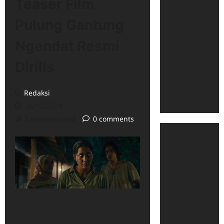
Teaser Film
Pulung Gantung
Ngendat Resmi
Dirilis
Redaksi
26/12/2024
3 minutes read
0 comments