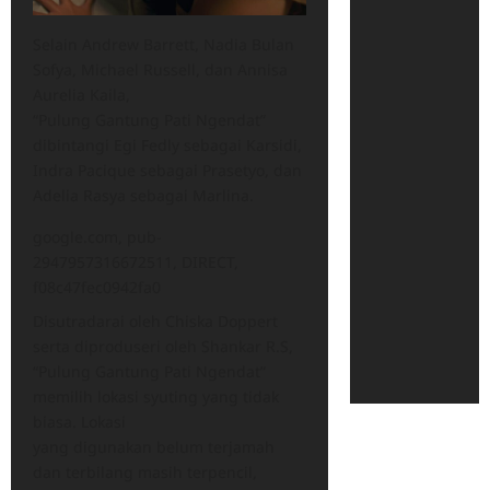
Selain Andrew Barrett, Nadia Bulan
Sofya, Michael Russell, dan Annisa
Aurelia Kaila,
“Pulung Gantung Pati Ngendat”
dibintangi Egi Fedly sebagai Karsidi,
Indra Pacique sebagai Prasetyo, dan
Adelia Rasya sebagai Marlina.
google.com, pub-
2947957316672511, DIRECT,
f08c47fec0942fa0
Disutradarai oleh Chiska Doppert
serta diproduseri oleh Shankar R.S,
“Pulung Gantung Pati Ngendat”
memilih lokasi syuting yang tidak
biasa. Lokasi
yang digunakan belum terjamah
dan terbilang masih terpencil,