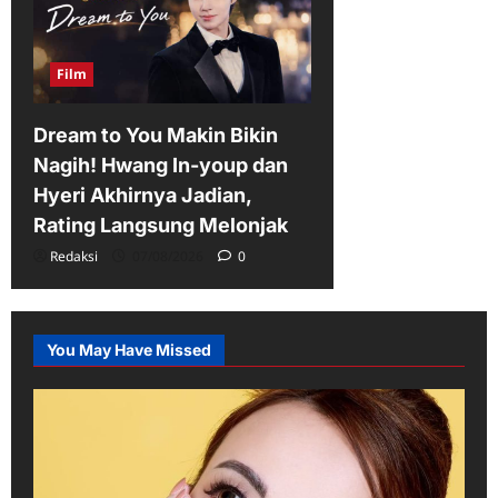
Film
Dream to You Makin Bikin
Nagih! Hwang In-youp dan
Hyeri Akhirnya Jadian,
Rating Langsung Melonjak
Redaksi
07/08/2026
0
You May Have Missed