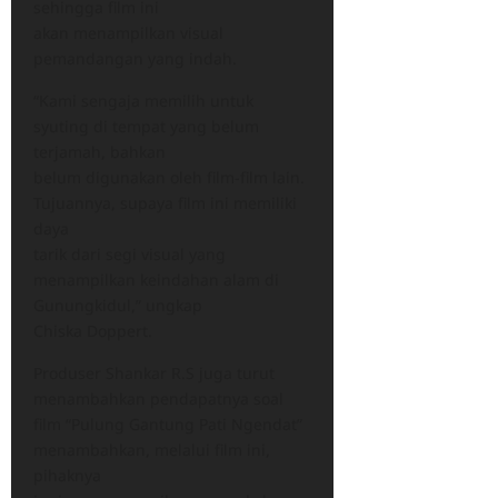
sehingga film ini
akan menampilkan visual
pemandangan yang indah.
“Kami sengaja memilih untuk
syuting di tempat yang belum
terjamah, bahkan
belum digunakan oleh film-film lain.
Tujuannya, supaya film ini memiliki
daya
tarik dari segi visual yang
menampilkan keindahan alam di
Gunungkidul,” ungkap
Chiska Doppert.
Produser Shankar R.S juga turut
menambahkan pendapatnya soal
film “Pulung Gantung Pati Ngendat”
menambahkan, melalui film ini,
pihaknya