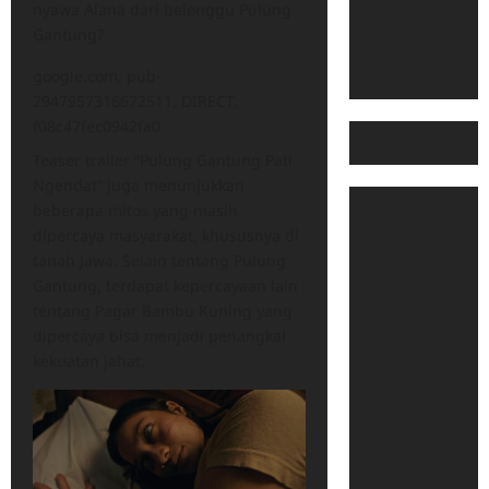
nyawa Alana dari belenggu Pulung
Gantung?
google.com, pub-
2947957316672511, DIRECT,
f08c47fec0942fa0
Teaser trailer “Pulung Gantung Pati
Ngendat” juga menunjukkan
beberapa mitos yang masih
dipercaya masyarakat, khususnya di
tanah Jawa. Selain tentang Pulung
Gantung, terdapat kepercayaan lain
tentang Pagar Bambu Kuning yang
dipercaya bisa menjadi penangkal
kekuatan jahat.