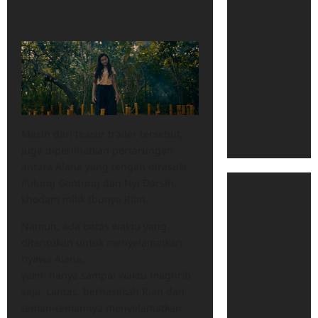
Masih dari teaser trailer tersebut,
juga diperlihatkan pertarungan
antara Alana yang tengah dirasuki
Pulung Gantung dan Nyi Darsih,
khodam milik Ibunya Rian.
Namun, ada batas waktu yang
ditentukan untuk menyelamatkan
nyawa Alana,
yakni hanya sampai waktu maghrib
saja. Lantas, berhasilkah Rian dan
teman-temannya menyelamatkan