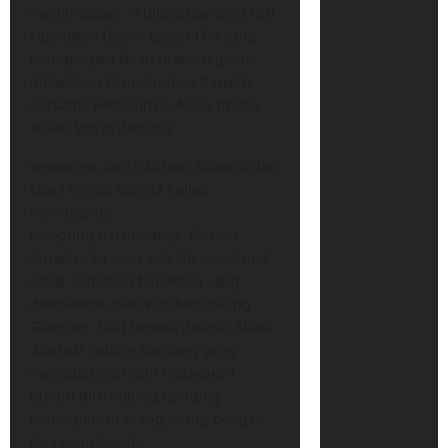
merilis teaser “Pulung Gantung Pati
Ngendat”. Dalam teaser film yang
mengangkat kisah urban legend,
dikisahkan Rian (Andrew Barrett)
bersama kekasihnya, Alana (Nadia
Bulan Sofya) dan dua
temannya, Ben (Michael Russell) dan
Elsa (Annisa Aurelia Kaila),
mendatangi
kampung halamannya. Mereka
terpaksa ke sana setelah mendapat
kabar kematian bapaknya yang
disebabkan oleh kutukan Pulung
Gantung. Saat berada disana, Alana
dirasuki Pulung Gantung yang
membuatnya ingin melakukan
bunuh diri. Pulung Gantung
menargetkan orang-orang dengan
jiwa yang lemah.