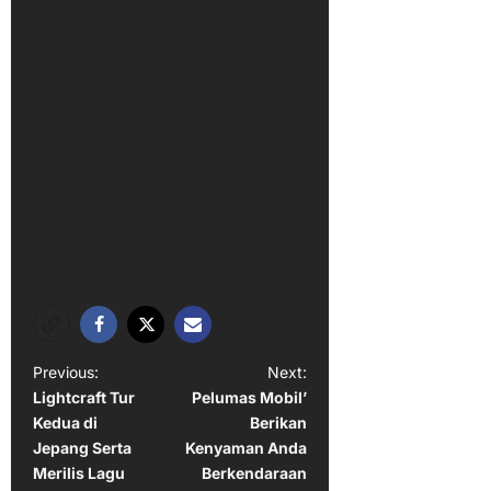
P
Previous:
Next:
Lightcraft Tur
Pelumas Mobil’
o
Kedua di
Berikan
s
Jepang Serta
Kenyaman Anda
t
Merilis Lagu
Berkendaraan