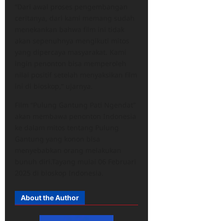
“Dari awal proses pengembangan
ceritanya, dari kami memang sudah
menekankan bahwa film ini tidak
akan sepenuhnya mengikuti mitos
yang dipercaya masyarakat. Kami
ingin penonton bisa memperoleh
nilai positif setelah menyaksikan film
ini di bioskop,” ujarnya.
Film “Pulung Gantung Pati Ngendat”
akan membawa penonton Indonesia
ke dalam mitos tentang Pulung
Gantung yang konon bisa
menyebabkan orang melakukan
bunuh diri.Tayang mulai 06 Februari
2025 di bioskop Indonesia.
About the Author