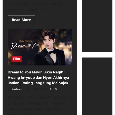
Ruben Onsu dan Sarwendah yang
digelar di Pengadilan...
Read
Read More
more
about
Mediasi
Hak
Asuh
Anak
Ruben
Onsu
dan
Sarwendah
Film
Ditunda,
Ini
Penyebabnya
Dream to You Makin Bikin Nagih!
Hwang In-youp dan Hyeri Akhirnya
Jadian, Rating Langsung Melonjak
Redaksi
07/08/2026
0
BRITISIA.COM – Drama Korea Dream
to You kembali jadi perbincangan
hangat setelah menghadirkan
momen yang paling ditunggu...