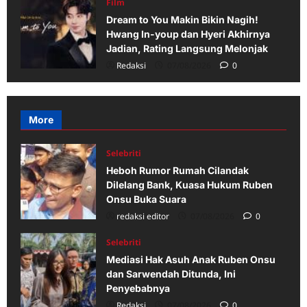
Film
Dream to You Makin Bikin Nagih!
Hwang In-youp dan Hyeri Akhirnya
Jadian, Rating Langsung Melonjak
Redaksi
07/08/2026
0
More
Selebriti
Heboh Rumor Rumah Cilandak
Dilelang Bank, Kuasa Hukum Ruben
Onsu Buka Suara
redaksi editor
07/08/2026
0
Selebriti
Mediasi Hak Asuh Anak Ruben Onsu
dan Sarwendah Ditunda, Ini
Penyebabnya
Redaksi
07/08/2026
0