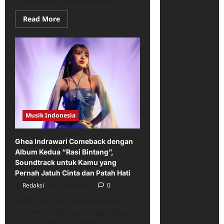
Read
Read More
more
about
Dream
to
You
Makin
Bikin
Nagih!
Hwang
In-
youp
dan
Hyeri
Musik Indonesia
Akhirnya
Jadian,
Rating
Langsung
Ghea Indrawari Comeback dengan
Melonjak
Album Kedua “Rasi Bintang”,
Soundtrack untuk Kamu yang
Pernah Jatuh Cinta dan Patah Hati
Redaksi
07/08/2026
0
BRITISIA.COM – Setelah sukses
menyentuh hati banyak pendengar
lewat album debut Berdamai yang