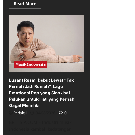
Read
Read More
more
about
Bukan
Cuma
Bipang!
Ini
5
Alasan
Bipang
Ambawang
Jadi
Destinasi
Kuliner
Dayak
Musik Indonesia
yang
Wajib
Dicoba
Lusant Resmi Debut Lewat “Tak
Pernah Jadi Rumah”, Lagu
Emotional Pop yang Siap Jadi
Pelukan untuk Hati yang Pernah
Gagal Memiliki
Redaksi
04/08/2026
0
BRITISIA.COM – Industri musik
Indonesia kembali kedatangan