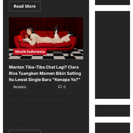
Read
Read More
more
about
Belajar
dari
Pola
Asmara
Kiesha
Alvaro,
Pasha
Ungu
Beri
Musik Indonesia
Pesan
Menohok
Soal
Mantan Tiba-Tiba Chat Lagi? Clara
Pasangan
Hidup
Riva Tuangkan Momen Bikin Salting
Itu Lewat Single Baru “Kenapa Ya?”
Redaksi
05/08/2026
0
BRITISIA.COM – Siapa yang pernah
tiba-tiba menerima chat dari
mantan setelah sekian lama
menghilang? Rasanya pasti
campur...