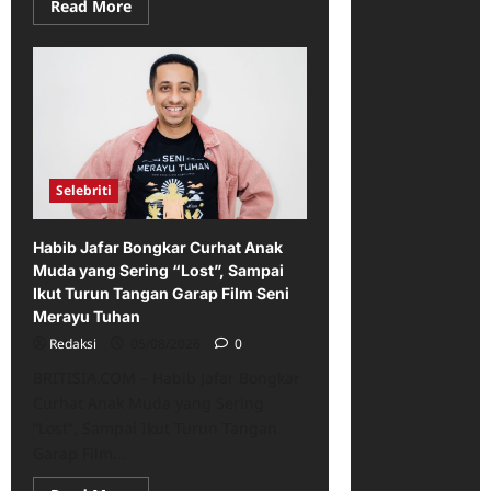
Read
Read More
more
about
Mantan
Tiba-
Tiba
Chat
Lagi?
Clara
Riva
Tuangkan
Momen
Bikin
Selebriti
Salting
Itu
Lewat
Habib Jafar Bongkar Curhat Anak
Single
Baru
Muda yang Sering “Lost”, Sampai
“Kenapa
Ikut Turun Tangan Garap Film Seni
Ya?”
Merayu Tuhan
Redaksi
05/08/2026
0
BRITISIA.COM – Habib Jafar Bongkar
Curhat Anak Muda yang Sering
“Lost”, Sampai Ikut Turun Tangan
Garap Film...