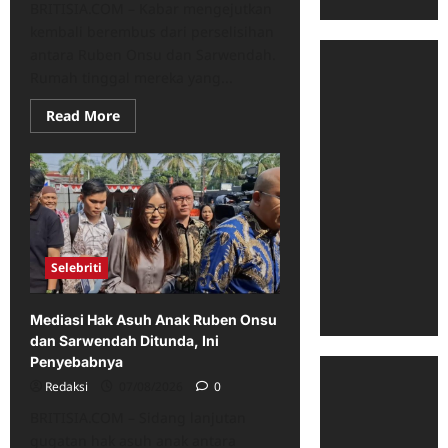
BRITISIA.COM – Kabar mengejutkan
kembali berembus dari perselisihan
antara Ruben Onsu dan Sarwendah.
Rumah tinggal mereka yang...
Read
Read More
more
about
Heboh
Rumor
Rumah
Cilandak
Dilelang
Bank,
Kuasa
Hukum
Ruben
Selebriti
Onsu
Buka
Suara
Mediasi Hak Asuh Anak Ruben Onsu
dan Sarwendah Ditunda, Ini
Penyebabnya
Redaksi
07/08/2026
0
BRITISIA.COM – Sidang lanjutan
gugatan hak asuh anak antara