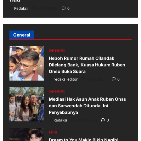
Redaksi
07/08/2026
0
General
Selebriti
Heboh Rumor Rumah Cilandak
Dilelang Bank, Kuasa Hukum Ruben
Onsu Buka Suara
redaksi editor
07/08/2026
0
Selebriti
Mediasi Hak Asuh Anak Ruben Onsu
dan Sarwendah Ditunda, Ini
Penyebabnya
Redaksi
07/08/2026
0
Film
Dream to You Makin Bikin Nagih!