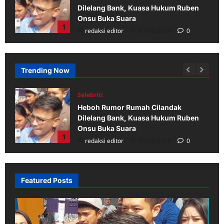
Dilelang Bank, Kuasa Hukum Ruben
Onsu Buka Suara
1
redaksi editor
07/08/2026
0
Trending Now
Selebriti
Mediasi Hak Asuh Anak Ruben Onsu
en
dan Sarwendah Ditunda, Ini
Penyebabnya
2
Redaksi
07/08/2026
0
Featured Posts