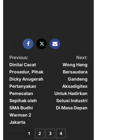
P
Previous:
Next:
Dinilai Cacat
Wong Hang
o
Prosedur, Pihak
Bersaudara
s
Dicky Anugerah
Gandeng
t
Pertanyakan
Aksadigitex
Pemecatan
Untuk Hadirkan
n
Sepihak oleh
Solusi Industri
a
SMA Budhi
Di Masa Depan
Warman 2
v
Jakarta
i
Pages:
1
2
3
4
g