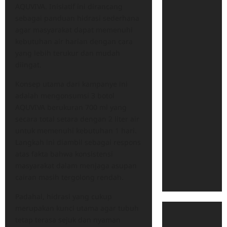
AQUVIVA. Inisiatif ini dirancang
sebagai panduan hidrasi sederhana
agar masyarakat dapat memenuhi
kebutuhan air harian dengan cara
yang lebih terukur dan mudah
diingat.
​Konsep utama dari kampanye ini
adalah mengonsumsi 3 botol
AQUVIVA berukuran 700 ml yang
secara total setara dengan 2 liter air
untuk memenuhi kebutuhan 1 hari.
Langkah ini diambil sebagai respons
atas fakta bahwa konsistensi
masyarakat dalam menjaga asupan
cairan masih tergolong rendah.
Padahal, hidrasi yang cukup
merupakan kunci utama agar tubuh
tetap terasa sejuk dan nyaman