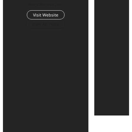
f08c47fec0942fa0
Visit Website
View All Posts