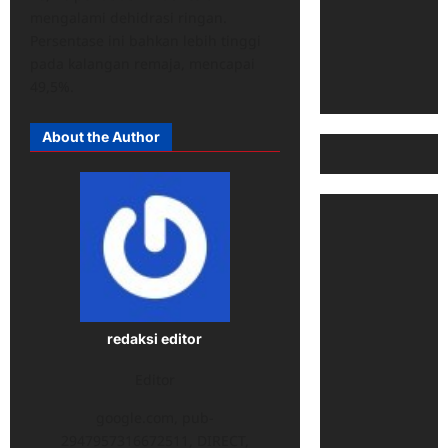
mengalami dehidrasi ringan.
Persentase ini bahkan lebih tinggi
pada kalangan remaja, mencapai
49,5%.
About the Author
redaksi editor
Editor
google.com, pub-
2947957316672511, DIRECT,