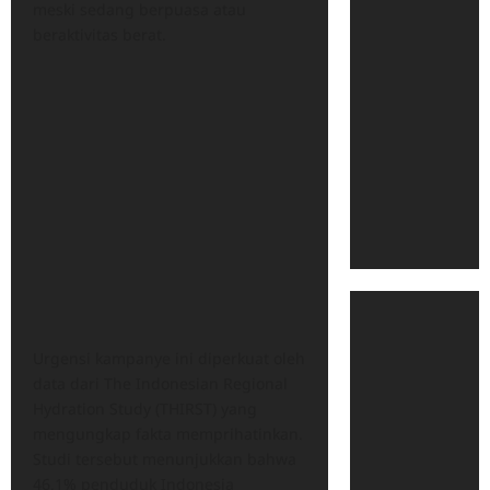
meski sedang berpuasa atau
beraktivitas berat.
​Urgensi kampanye ini diperkuat oleh
data dari The Indonesian Regional
Hydration Study (THIRST) yang
mengungkap fakta memprihatinkan.
Studi tersebut menunjukkan bahwa
46,1% penduduk Indonesia