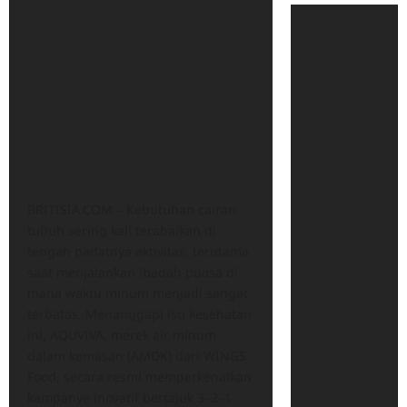
​BRITISIA.COM – ​Kebutuhan cairan
tubuh sering kali terabaikan di
tengah padatnya aktivitas, terutama
saat menjalankan ibadah puasa di
mana waktu minum menjadi sangat
terbatas. Menanggapi isu kesehatan
ini, AQUVIVA, merek air minum
dalam kemasan (AMDK) dari WINGS
Food, secara resmi memperkenalkan
kampanye inovatif bertajuk 3–2–1