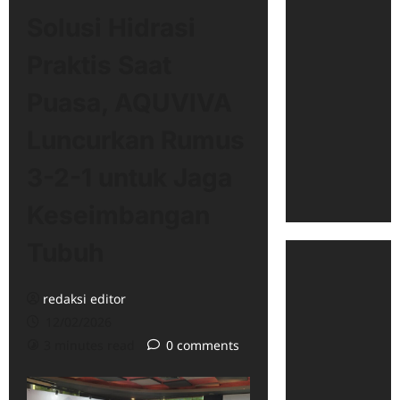
Solusi Hidrasi
Praktis Saat
Puasa, AQUVIVA
Luncurkan Rumus
3-2-1 untuk Jaga
Keseimbangan
Tubuh
redaksi editor
12/02/2026
3 minutes read
0 comments